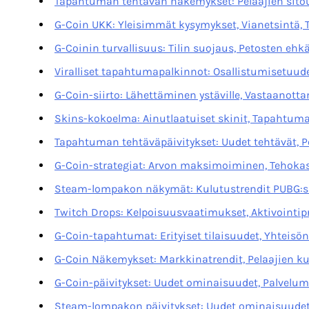
Tapahtuman tehtävän näkemykset: Pelaajien sitou
G-Coin UKK: Yleisimmät kysymykset, Vianetsintä, T
G-Coinin turvallisuus: Tilin suojaus, Petosten ehk
Viralliset tapahtumapalkinnot: Osallistumisetuude
G-Coin-siirto: Lähettäminen ystäville, Vastaanot
Skins-kokoelma: Ainutlaatuiset skinit, Tapahtuma
Tapahtuman tehtäväpäivitykset: Uudet tehtävät, P
G-Coin-strategiat: Arvon maksimoiminen, Tehokas
Steam-lompakon näkymät: Kulutustrendit PUBG:ssa,
Twitch Drops: Kelpoisuusvaatimukset, Aktivointipr
G-Coin-tapahtumat: Erityiset tilaisuudet, Yhteisö
G-Coin Näkemykset: Markkinatrendit, Pelaajien ku
G-Coin-päivitykset: Uudet ominaisuudet, Palvelum
Steam-lompakon päivitykset: Uudet ominaisuudet P