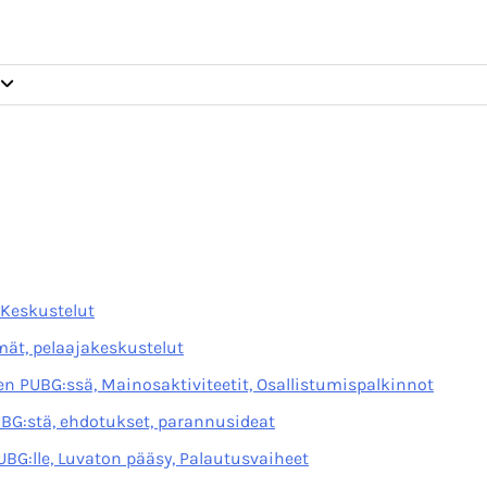
 Keskustelut
mät, pelaajakeskustelut
n PUBG:ssä, Mainosaktiviteetit, Osallistumispalkinnot
G:stä, ehdotukset, parannusideat
UBG:lle, Luvaton pääsy, Palautusvaiheet