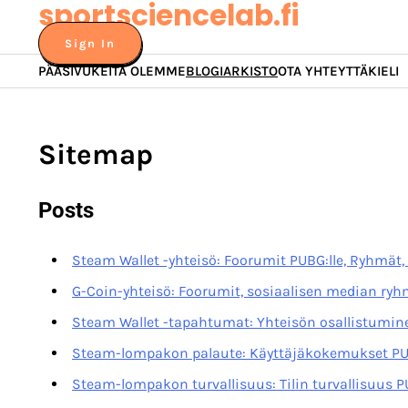
sportsciencelab.fi
Skip
to
Sign In
content
PÄÄSIVU
KEITÄ OLEMME
BLOGIARKISTO
OTA YHTEYTTÄ
KIELI
Sitemap
Posts
Steam Wallet -yhteisö: Foorumit PUBG:lle, Ryhmät,
G-Coin-yhteisö: Foorumit, sosiaalisen median ryh
Steam Wallet -tapahtumat: Yhteisön osallistumine
Steam-lompakon palaute: Käyttäjäkokemukset PUB
Steam-lompakon turvallisuus: Tilin turvallisuus P