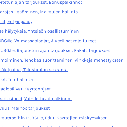
itetun ajan tarjoukset, Bonuspalkinnot
Varojen lisääminen, Maksujen hallinta
et, Erityispääsy
tse hälytyksiä, Yhteisön osallistuminen
lle, Voimassaoloajat, Alueelliset rajoitukset
G:lle, Rajoitetun ajan tarjoukset, Pakettitarjoukset
imoiminen, Tehokas suorittaminen, Vinkkejä menestykseen
ökilpailut, Tulostaulun seuranta
öt, Tilinhallinta
aolopäivät, Käyttöohjeet
iset esineet, Vaihdettavat palkinnot
vuus, Mainos tarjoukset
utapoihin PUBG:lle, Edut, Käyttäjien mieltymykset