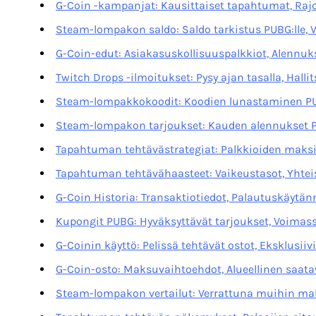
G-Coin -kampanjat: Kausittaiset tapahtumat, Rajo
Steam-lompakon saldo: Saldo tarkistus PUBG:lle, 
G-Coin-edut: Asiakasuskollisuuspalkkiot, Alennuks
Twitch Drops -ilmoitukset: Pysy ajan tasalla, Halli
Steam-lompakkokoodit: Koodien lunastaminen PUBG:
Steam-lompakon tarjoukset: Kauden alennukset PUB
Tapahtuman tehtävästrategiat: Palkkioiden maks
Tapahtuman tehtävähaasteet: Vaikeustasot, Yhteis
G-Coin Historia: Transaktiotiedot, Palautuskäytänn
Kupongit PUBG: Hyväksyttävät tarjoukset, Voimass
G-Coinin käyttö: Pelissä tehtävät ostot, Eksklusiiv
G-Coin-osto: Maksuvaihtoehdot, Alueellinen saata
Steam-lompakon vertailut: Verrattuna muihin maks