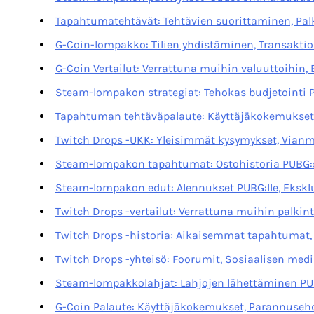
Tapahtumatehtävät: Tehtävien suorittaminen, Pal
G-Coin-lompakko: Tilien yhdistäminen, Transakti
G-Coin Vertailut: Verrattuna muihin valuuttoihin, 
Steam-lompakon strategiat: Tehokas budjetointi 
Tapahtuman tehtäväpalaute: Käyttäjäkokemukset
Twitch Drops -UKK: Yleisimmät kysymykset, Vianmä
Steam-lompakon tapahtumat: Ostohistoria PUBG:s
Steam-lompakon edut: Alennukset PUBG:lle, Eksklus
Twitch Drops -vertailut: Verrattuna muihin palkint
Twitch Drops -historia: Aikaisemmat tapahtumat,
Twitch Drops -yhteisö: Foorumit, Sosiaalisen medi
Steam-lompakkolahjat: Lahjojen lähettäminen PUB
G-Coin Palaute: Käyttäjäkokemukset, Parannuseh