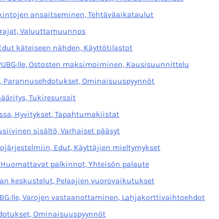
kintojen ansaitseminen, Tehtäväaikataulut
orajat, Valuuttamuunnos
Edut käteiseen nähden, Käyttötilastot
PUBG:lle, Ostosten maksimoiminen, Kausisuunnittelu
, Parannusehdotukset, Ominaisuuspyynnöt
äritys, Tukiresurssit
sa, Hyvitykset, Tapahtumakiistat
iivinen sisältö, Varhaiset pääsyt
ojärjestelmiin, Edut, Käyttäjien mieltymykset
 Huomattavat palkinnot, Yhteisön palaute
an keskustelut, Pelaajien vuorovaikutukset
G:lle, Varojen vastaanottaminen, Lahjakorttivaihtoehdot
dotukset, Ominaisuuspyynnöt