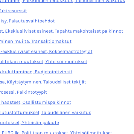
tuminen, Palkkioiden tehokkuus, Taloudellinen vaikutus
ukiresurssit
äisy, Palautusvaihtoehdot
t, Eksklusiiviset esineet, Tapahtumakohtaiset palkinnot
taminen muilta, Transaktiomaksut
-exklusiiviset esineet, Kokoelmastrategiat
olitiikan muutokset, Yhteisöilmoitukset
 kuluttaminen, Budjetointivinkit
 Käyttäytyminen, Taloudelliset tekijät
osessi, Palkintotyypit
n haasteet, Osallistumispalkinnot
lutustottumukset, Taloudellinen vaikutus
uutokset, Yhteisön palaute
UBG:lle, Politiikan muutokset, Yhteisöilmoitukset