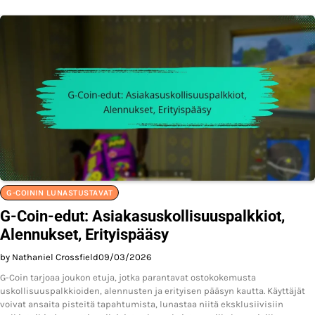
G-COININ LUNASTUSTAVAT
G-Coin-edut: Asiakasuskollisuuspalkkiot,
Alennukset, Erityispääsy
by Nathaniel Crossfield
09/03/2026
G-Coin tarjoaa joukon etuja, jotka parantavat ostokokemusta
uskollisuuspalkkioiden, alennusten ja erityisen pääsyn kautta. Käyttäjät
voivat ansaita pisteitä tapahtumista, lunastaa niitä eksklusiivisiin