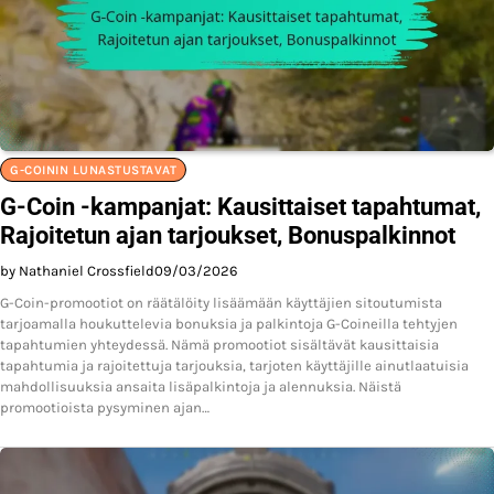
G-COININ LUNASTUSTAVAT
G-Coin -kampanjat: Kausittaiset tapahtumat,
Rajoitetun ajan tarjoukset, Bonuspalkinnot
by Nathaniel Crossfield
09/03/2026
G-Coin-promootiot on räätälöity lisäämään käyttäjien sitoutumista
tarjoamalla houkuttelevia bonuksia ja palkintoja G-Coineilla tehtyjen
tapahtumien yhteydessä. Nämä promootiot sisältävät kausittaisia
tapahtumia ja rajoitettuja tarjouksia, tarjoten käyttäjille ainutlaatuisia
mahdollisuuksia ansaita lisäpalkintoja ja alennuksia. Näistä
promootioista pysyminen ajan…