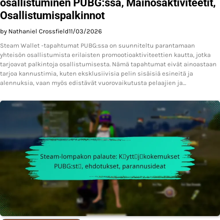
osallistuminen PUBG:ssä, Mainosaktiviteetit,
Osallistumispalkinnot
by Nathaniel Crossfield
11/03/2026
Steam Wallet -tapahtumat PUBG:ssa on suunniteltu parantamaan
yhteisön osallistumista erilaisten promootioaktiviteettien kautta, jotka
tarjoavat palkintoja osallistumisesta. Nämä tapahtumat eivät ainoastaan
tarjoa kannustimia, kuten eksklusiivisia pelin sisäisiä esineitä ja
alennuksia, vaan myös edistävät vuorovaikutusta pelaajien ja…