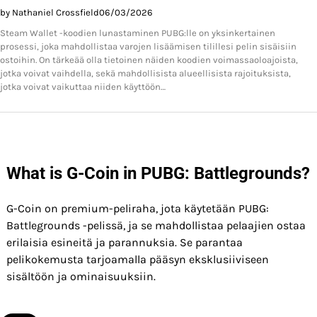
by Nathaniel Crossfield
06/03/2026
Steam Wallet -koodien lunastaminen PUBG:lle on yksinkertainen
prosessi, joka mahdollistaa varojen lisäämisen tilillesi pelin sisäisiin
ostoihin. On tärkeää olla tietoinen näiden koodien voimassaoloajoista,
jotka voivat vaihdella, sekä mahdollisista alueellisista rajoituksista,
jotka voivat vaikuttaa niiden käyttöön…
What is G-Coin in PUBG: Battlegrounds?
G-Coin on premium-peliraha, jota käytetään PUBG:
Battlegrounds -pelissä, ja se mahdollistaa pelaajien ostaa
erilaisia esineitä ja parannuksia. Se parantaa
pelikokemusta tarjoamalla pääsyn eksklusiiviseen
sisältöön ja ominaisuuksiin.