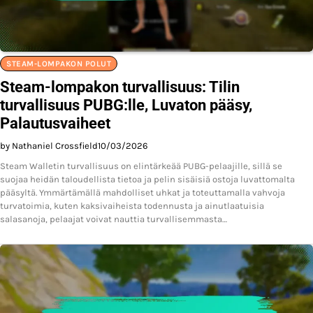
STEAM-LOMPAKON POLUT
Steam-lompakon turvallisuus: Tilin
turvallisuus PUBG:lle, Luvaton pääsy,
Palautusvaiheet
by Nathaniel Crossfield
10/03/2026
Steam Walletin turvallisuus on elintärkeää PUBG-pelaajille, sillä se
suojaa heidän taloudellista tietoa ja pelin sisäisiä ostoja luvattomalta
pääsyltä. Ymmärtämällä mahdolliset uhkat ja toteuttamalla vahvoja
turvatoimia, kuten kaksivaiheista todennusta ja ainutlaatuisia
salasanoja, pelaajat voivat nauttia turvallisemmasta…