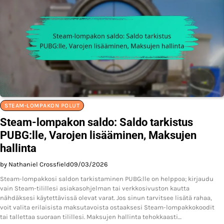
STEAM-LOMPAKON POLUT
Steam-lompakon saldo: Saldo tarkistus
PUBG:lle, Varojen lisääminen, Maksujen
hallinta
by Nathaniel Crossfield
09/03/2026
Steam-lompakkosi saldon tarkistaminen PUBG:lle on helppoa; kirjaudu
vain Steam-tilillesi asiakasohjelman tai verkkosivuston kautta
nähdäksesi käytettävissä olevat varat. Jos sinun tarvitsee lisätä rahaa,
voit valita erilaisista maksutavoista ostaaksesi Steam-lompakkokoodit
tai tallettaa suoraan tilillesi. Maksujen hallinta tehokkaasti…