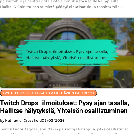
palkintoihin ja nauttia erilaisista alennuksista useilla kauppiailla.
Lisäksi G-Coin tarjoaa erityistä pääsyä ainutlaatuisiin tapahtumiin…
TWITCH DROPS JA TAPAHTUMATEHTÄVIEN PALKINNOT
Twitch Drops -ilmoitukset: Pysy ajan tasalla,
Hallitse hälytyksiä, Yhteisön osallistuminen
by Nathaniel Crossfield
09/03/2026
Twitch Drops tarjoaa jännittäviä palkintoja katsojille, jotka osallistuvat