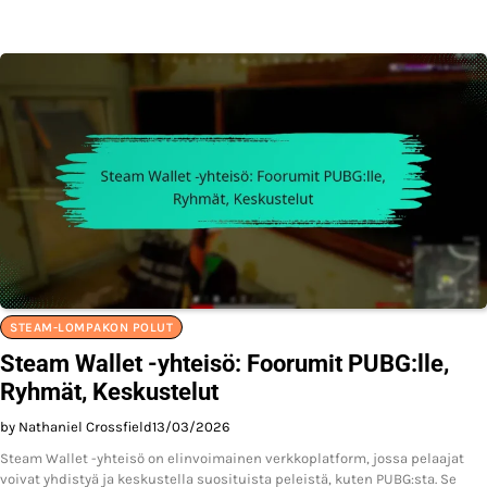
STEAM-LOMPAKON POLUT
Steam Wallet -yhteisö: Foorumit PUBG:lle,
Ryhmät, Keskustelut
by Nathaniel Crossfield
13/03/2026
Steam Wallet -yhteisö on elinvoimainen verkkoplatform, jossa pelaajat
voivat yhdistyä ja keskustella suosituista peleistä, kuten PUBG:sta. Se