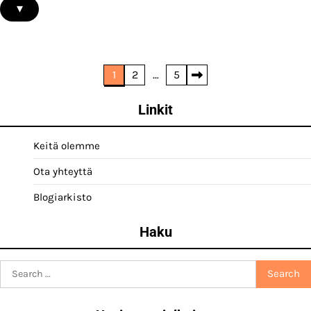
▾
Posts
1
2
…
5
pagination
Linkit
Keitä olemme
Ota yhteyttä
Blogiarkisto
Haku
Search
for: