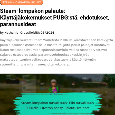
STEAM-LOMPAKON POLUT
Steam-lompakon palaute:
Käyttäjäkokemukset PUBG:stä, ehdotukset,
parannusideat
by Nathaniel Crossfield
10/03/2026
Käyttäjäkokemukset Steam Walletista PUBG:lle korostavat sen kätevyyttä
pelin sisäisissä ostoissa sekä haasteita, joita jotkut pelaajat kohtaavat,
kuten maksutapahtumien epäonnistumisia. Vaikka monet arvostavat
sujuvaa ostosprosessia, parannusehdotukset keskittyvät
maksutapahtumien selkeyden, asiakastuen ja käyttöliittymän
suunnittelun parantamiseen, jotta kokonais…