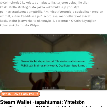
G-Coin-yhteisö kukoistaa eri alustoilla, tarjoten pelaajille tilan
keskustella strategioista, jakaa kokemuksia ja yhdistyä
peliharrastuksensa ympärille. Aktiiviset foorumit ja sosiaalisen median
ryhmät, kuten Redditissä ja Discordissa, mahdollistavat elävät
keskustelut ja arvokkaita näkemyksiä, parantaen G-Coin-käyttäjien
kokonaiskokemusta. Olitpa…
STEAM-LOMPAKON POLUT
Steam Wallet -tapahtumat: Yhteisön