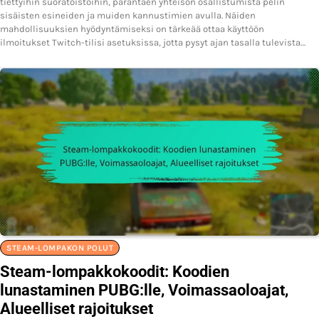
tiettyihin suoratoistoihin, parantaen yhteisön osallistumista pelin
sisäisten esineiden ja muiden kannustimien avulla. Näiden
mahdollisuuksien hyödyntämiseksi on tärkeää ottaa käyttöön
ilmoitukset Twitch-tilisi asetuksissa, jotta pysyt ajan tasalla tulevista…
STEAM-LOMPAKON POLUT
Steam-lompakkokoodit: Koodien
lunastaminen PUBG:lle, Voimassaoloajat,
Alueelliset rajoitukset