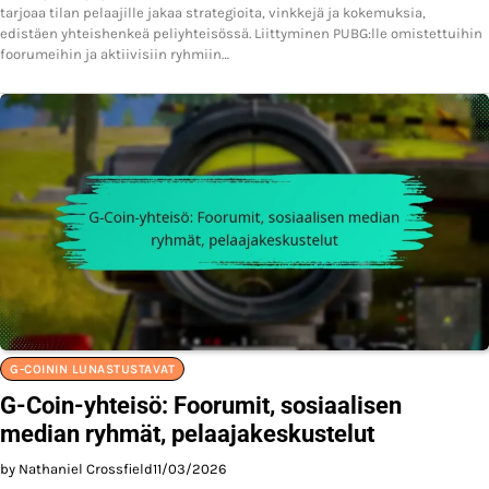
tarjoaa tilan pelaajille jakaa strategioita, vinkkejä ja kokemuksia,
edistäen yhteishenkeä peliyhteisössä. Liittyminen PUBG:lle omistettuihin
foorumeihin ja aktiivisiin ryhmiin…
G-COININ LUNASTUSTAVAT
G-Coin-yhteisö: Foorumit, sosiaalisen
median ryhmät, pelaajakeskustelut
by Nathaniel Crossfield
11/03/2026