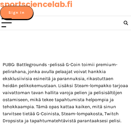
sportsciencelab.fi
Skip
to
Sign In
content
PUBG: Battlegrounds -pelissä G-Coin toimii premium-
pelirahana, jonka avulla pelaajat voivat hankkia
eksklusiivisia esineitä ja parannuksia, rikastuttaen
heidän pelikokemustaan. Lisäksi Steam-lompakko tarjoaa
vaivattoman tavan hallita varoja pelien ja pelisisältöjen
ostamiseen, mikä tekee tapahtumista helpompia ja
tehokkaampia. Tämä opas kattaa kaiken, mitä sinun
tarvitsee tietää G-Coinista, Steam-lompakosta, Twitch
Dropsista ja tapahtumatehtävistä parantaaksesi pelisi.