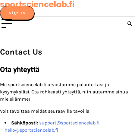
sportsciencelab.fi
Skip
to
Sign In
content
Contact Us
Ota yhteyttä
Me sportsciencelab.fi arvostamme palautettasi ja
kysymyksiäsi. Ota rohkeasti yhteyttä, niin autamme sinua
mielellämme!
Voit tavoittaa meidät seuraavilla tavoilla:
Sähköposti:
support@sportsciencelab.fi
,
hello@sportsciencelab.fi