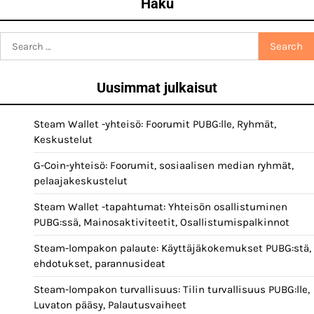
Haku
Search
for:
Uusimmat julkaisut
Steam Wallet -yhteisö: Foorumit PUBG:lle, Ryhmät,
Keskustelut
G-Coin-yhteisö: Foorumit, sosiaalisen median ryhmät,
pelaajakeskustelut
Steam Wallet -tapahtumat: Yhteisön osallistuminen
PUBG:ssä, Mainosaktiviteetit, Osallistumispalkinnot
Steam-lompakon palaute: Käyttäjäkokemukset PUBG:stä,
ehdotukset, parannusideat
Steam-lompakon turvallisuus: Tilin turvallisuus PUBG:lle,
Luvaton pääsy, Palautusvaiheet