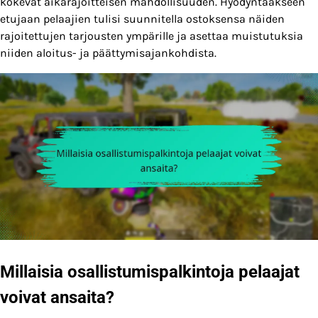
kokevat aikarajoitteisen mahdollisuuden. Hyödyntääkseen
etujaan pelaajien tulisi suunnitella ostoksensa näiden
rajoitettujen tarjousten ympärille ja asettaa muistutuksia
niiden aloitus- ja päättymisajankohdista.
Millaisia osallistumispalkintoja pelaajat
voivat ansaita?