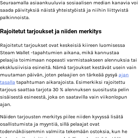
Seuraamalla asiaankuuluvia sosiaalisen median kanavia voi
saada päivityksiä näistä yhteistyöistä ja niihin liittyvistä
palkinnoista.
Rajoitetut tarjoukset ja niiden merkitys
Rajoitetut tarjoukset ovat keskeisiä kiireen luomisessa
Steam Wallet -tapahtumien aikana, mikä kannustaa
pelaajia toimimaan nopeasti varmistaakseen alennuksia tai
eksklusiivisia esineitä. Nämä tarjoukset kestävät usein vain
muutaman päivän, joten pelaajien on tärkeää pysyä
ajan
tasalla
tapahtuman aikarajoista. Esimerkiksi rajoitettu
tarjous saattaa tarjota 30 % alennuksen suositusta pelin
sisäisestä esineestä, joka on saatavilla vain viikonlopun
ajan.
Näiden tarjousten merkitys piilee niiden kyvyssä lisätä
osallistumista ja myyntiä, sillä pelaajat ovat
todennäköisemmin valmiita tekemään ostoksia, kun he