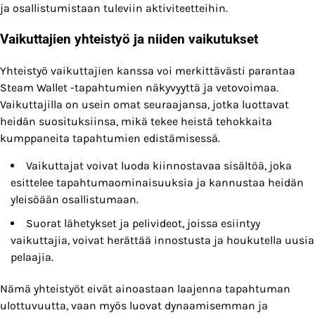
ja osallistumistaan tuleviin aktiviteetteihin.
Vaikuttajien yhteistyö ja niiden vaikutukset
Yhteistyö vaikuttajien kanssa voi merkittävästi parantaa
Steam Wallet -tapahtumien näkyvyyttä ja vetovoimaa.
Vaikuttajilla on usein omat seuraajansa, jotka luottavat
heidän suosituksiinsa, mikä tekee heistä tehokkaita
kumppaneita tapahtumien edistämisessä.
Vaikuttajat voivat luoda kiinnostavaa sisältöä, joka
esittelee tapahtumaominaisuuksia ja kannustaa heidän
yleisöään osallistumaan.
Suorat lähetykset ja pelivideot, joissa esiintyy
vaikuttajia, voivat herättää innostusta ja houkutella uusia
pelaajia.
Nämä yhteistyöt eivät ainoastaan laajenna tapahtuman
ulottuvuutta, vaan myös luovat dynaamisemman ja