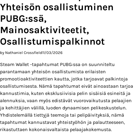
Yhteisön osallistuminen
PUBG:ssä,
Mainosaktiviteetit,
Osallistumispalkinnot
by Nathaniel Crossfield
11/03/2026
Steam Wallet -tapahtumat PUBG:ssa on suunniteltu
parantamaan yhteisön osallistumista erilaisten
promootioaktiviteettien kautta, jotka tarjoavat palkintoja
osallistumisesta. Nämä tapahtumat eivät ainoastaan tarjoa
kannustimia, kuten eksklusiivisia pelin sisäisiä esineitä ja
alennuksia, vaan myös edistävät vuorovaikutusta pelaajien
ja kehittäjien välillä, luoden dynaamisen pelikeskustelun.
Yhdistelemällä tiettyjä teemoja tai pelipäivityksiä, nämä
tapahtumat kannustavat yhteistyöhön ja palautteeseen,
rikastuttaen kokonaisvaltaista pelaajakokemusta.