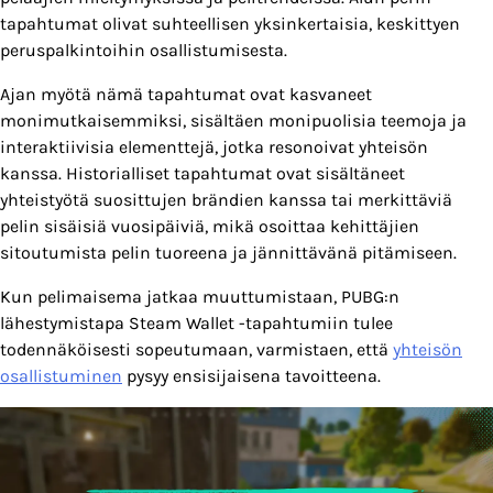
tapahtumat olivat suhteellisen yksinkertaisia, keskittyen
peruspalkintoihin osallistumisesta.
Ajan myötä nämä tapahtumat ovat kasvaneet
monimutkaisemmiksi, sisältäen monipuolisia teemoja ja
interaktiivisia elementtejä, jotka resonoivat yhteisön
kanssa. Historialliset tapahtumat ovat sisältäneet
yhteistyötä suosittujen brändien kanssa tai merkittäviä
pelin sisäisiä vuosipäiviä, mikä osoittaa kehittäjien
sitoutumista pelin tuoreena ja jännittävänä pitämiseen.
Kun pelimaisema jatkaa muuttumistaan, PUBG:n
lähestymistapa Steam Wallet -tapahtumiin tulee
todennäköisesti sopeutumaan, varmistaen, että
yhteisön
osallistuminen
pysyy ensisijaisena tavoitteena.