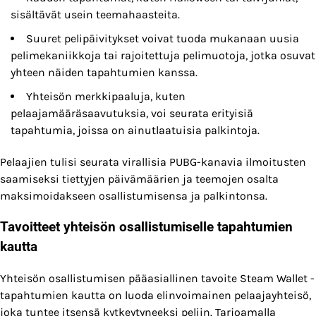
sisältävät usein teemahaasteita.
Suuret pelipäivitykset voivat tuoda mukanaan uusia
pelimekaniikkoja tai rajoitettuja pelimuotoja, jotka osuvat
yhteen näiden tapahtumien kanssa.
Yhteisön merkkipaaluja, kuten
pelaajamääräsaavutuksia, voi seurata erityisiä
tapahtumia, joissa on ainutlaatuisia palkintoja.
Pelaajien tulisi seurata virallisia PUBG-kanavia ilmoitusten
saamiseksi tiettyjen päivämäärien ja teemojen osalta
maksimoidakseen osallistumisensa ja palkintonsa.
Tavoitteet yhteisön osallistumiselle tapahtumien
kautta
Yhteisön osallistumisen pääasiallinen tavoite Steam Wallet -
tapahtumien kautta on luoda elinvoimainen pelaajayhteisö,
joka tuntee itsensä kytkeytyneeksi peliin. Tarjoamalla