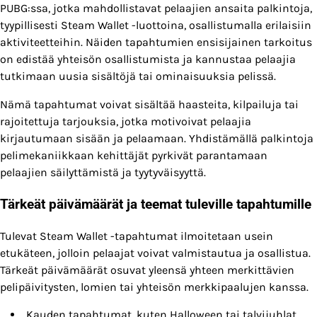
PUBG:ssa, jotka mahdollistavat pelaajien ansaita palkintoja,
tyypillisesti Steam Wallet -luottoina, osallistumalla erilaisiin
aktiviteetteihin. Näiden tapahtumien ensisijainen tarkoitus
on edistää yhteisön osallistumista ja kannustaa pelaajia
tutkimaan uusia sisältöjä tai ominaisuuksia pelissä.
Nämä tapahtumat voivat sisältää haasteita, kilpailuja tai
rajoitettuja tarjouksia, jotka motivoivat pelaajia
kirjautumaan sisään ja pelaamaan. Yhdistämällä palkintoja
pelimekaniikkaan kehittäjät pyrkivät parantamaan
pelaajien säilyttämistä ja tyytyväisyyttä.
Tärkeät päivämäärät ja teemat tuleville tapahtumille
Tulevat Steam Wallet -tapahtumat ilmoitetaan usein
etukäteen, jolloin pelaajat voivat valmistautua ja osallistua.
Tärkeät päivämäärät osuvat yleensä yhteen merkittävien
pelipäivitysten, lomien tai yhteisön merkkipaalujen kanssa.
Kauden tapahtumat, kuten Halloween tai talvijuhlat,