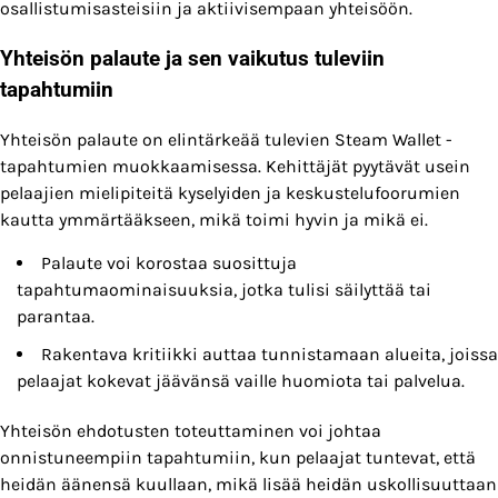
osallistumisasteisiin ja aktiivisempaan yhteisöön.
Yhteisön palaute ja sen vaikutus tuleviin
tapahtumiin
Yhteisön palaute on elintärkeää tulevien Steam Wallet -
tapahtumien muokkaamisessa. Kehittäjät pyytävät usein
pelaajien mielipiteitä kyselyiden ja keskustelufoorumien
kautta ymmärtääkseen, mikä toimi hyvin ja mikä ei.
Palaute voi korostaa suosittuja
tapahtumaominaisuuksia, jotka tulisi säilyttää tai
parantaa.
Rakentava kritiikki auttaa tunnistamaan alueita, joissa
pelaajat kokevat jäävänsä vaille huomiota tai palvelua.
Yhteisön ehdotusten toteuttaminen voi johtaa
onnistuneempiin tapahtumiin, kun pelaajat tuntevat, että
heidän äänensä kuullaan, mikä lisää heidän uskollisuuttaan