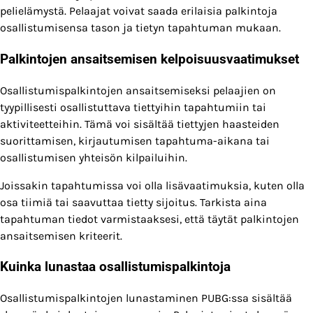
pelielämystä. Pelaajat voivat saada erilaisia palkintoja
osallistumisensa tason ja tietyn tapahtuman mukaan.
Palkintojen ansaitsemisen kelpoisuusvaatimukset
Osallistumispalkintojen ansaitsemiseksi pelaajien on
tyypillisesti osallistuttava tiettyihin tapahtumiin tai
aktiviteetteihin. Tämä voi sisältää tiettyjen haasteiden
suorittamisen, kirjautumisen tapahtuma-aikana tai
osallistumisen yhteisön kilpailuihin.
Joissakin tapahtumissa voi olla lisävaatimuksia, kuten olla
osa tiimiä tai saavuttaa tietty sijoitus. Tarkista aina
tapahtuman tiedot varmistaaksesi, että täytät palkintojen
ansaitsemisen kriteerit.
Kuinka lunastaa osallistumispalkintoja
Osallistumispalkintojen lunastaminen PUBG:ssa sisältää