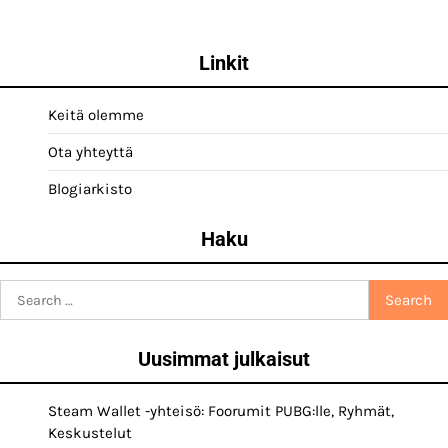
Linkit
Keitä olemme
Ota yhteyttä
Blogiarkisto
Haku
Search
for:
Uusimmat julkaisut
Steam Wallet -yhteisö: Foorumit PUBG:lle, Ryhmät,
Keskustelut