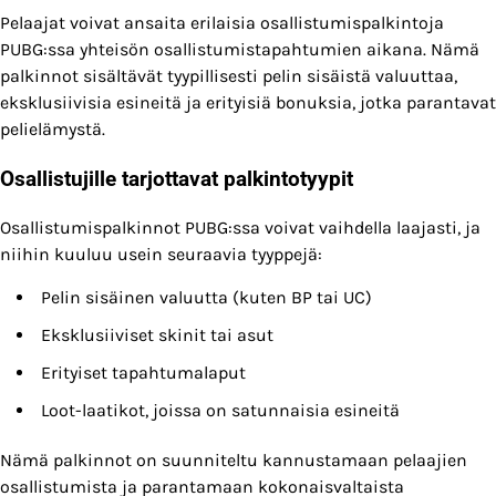
Pelaajat voivat ansaita erilaisia osallistumispalkintoja
PUBG:ssa yhteisön osallistumistapahtumien aikana. Nämä
palkinnot sisältävät tyypillisesti pelin sisäistä valuuttaa,
eksklusiivisia esineitä ja erityisiä bonuksia, jotka parantavat
pelielämystä.
Osallistujille tarjottavat palkintotyypit
Osallistumispalkinnot PUBG:ssa voivat vaihdella laajasti, ja
niihin kuuluu usein seuraavia tyyppejä:
Pelin sisäinen valuutta (kuten BP tai UC)
Eksklusiiviset skinit tai asut
Erityiset tapahtumalaput
Loot-laatikot, joissa on satunnaisia esineitä
Nämä palkinnot on suunniteltu kannustamaan pelaajien
osallistumista ja parantamaan kokonaisvaltaista