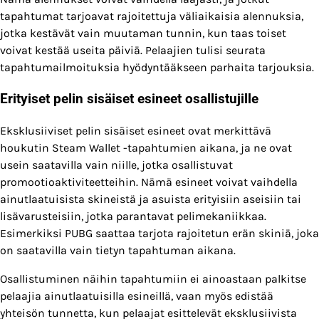
tapahtumat tarjoavat rajoitettuja väliaikaisia alennuksia,
jotka kestävät vain muutaman tunnin, kun taas toiset
voivat kestää useita päiviä. Pelaajien tulisi seurata
tapahtumailmoituksia hyödyntääkseen parhaita tarjouksia.
Erityiset pelin sisäiset esineet osallistujille
Eksklusiiviset pelin sisäiset esineet ovat merkittävä
houkutin Steam Wallet -tapahtumien aikana, ja ne ovat
usein saatavilla vain niille, jotka osallistuvat
promootioaktiviteetteihin. Nämä esineet voivat vaihdella
ainutlaatuisista skineistä ja asuista erityisiin aseisiin tai
lisävarusteisiin, jotka parantavat pelimekaniikkaa.
Esimerkiksi PUBG saattaa tarjota rajoitetun erän skiniä, joka
on saatavilla vain tietyn tapahtuman aikana.
Osallistuminen näihin tapahtumiin ei ainoastaan palkitse
pelaajia ainutlaatuisilla esineillä, vaan myös edistää
yhteisön tunnetta, kun pelaajat esittelevät eksklusiivista