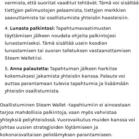
varmista, että suoritat vaaditut tehtävät. Tämä voi sisältää
tiettyjen pelimuotojen pelaamista, tiettyjen merkkien
saavuttamista tai osallistumista yhteisön haasteisiin.
Lunasta palkintosi:
Tapahtumavaatimusten
täyttämisen jälkeen noudata ohjeita palkintojesi
lunastamiseksi. Tämä sisältää usein koodien
lunastamisen tai suoran talletuksen vastaanottamisen
Steam Walletiisi.
Anna palautetta:
Tapahtuman jälkeen harkitse
kokemuksesi jakamista yhteisön kanssa. Palaute voi
auttaa parantamaan tulevia tapahtumia ja lisäämään
yhteisön osallistumista.
Osallistuminen Steam Wallet -tapahtumiin ei ainoastaan
tarjoa mahdollisia palkintoja, vaan myös vahvistaa
yhteyksiä peliyhteisössä. Vuorovaikutus muiden kanssa voi
johtaa uusien strategioiden löytämiseen ja
kokonaisvaltaisen pelielämyksen parantamiseen.