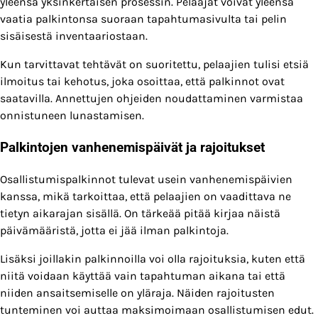
yleensä yksinkertaisen prosessin. Pelaajat voivat yleensä
vaatia palkintonsa suoraan tapahtumasivulta tai pelin
sisäisestä inventaariostaan.
Kun tarvittavat tehtävät on suoritettu, pelaajien tulisi etsiä
ilmoitus tai kehotus, joka osoittaa, että palkinnot ovat
saatavilla. Annettujen ohjeiden noudattaminen varmistaa
onnistuneen lunastamisen.
Palkintojen vanhenemispäivät ja rajoitukset
Osallistumispalkinnot tulevat usein vanhenemispäivien
kanssa, mikä tarkoittaa, että pelaajien on vaadittava ne
tietyn aikarajan sisällä. On tärkeää pitää kirjaa näistä
päivämääristä, jotta ei jää ilman palkintoja.
Lisäksi joillakin palkinnoilla voi olla rajoituksia, kuten että
niitä voidaan käyttää vain tapahtuman aikana tai että
niiden ansaitsemiselle on yläraja. Näiden rajoitusten
tunteminen voi auttaa maksimoimaan osallistumisen edut.