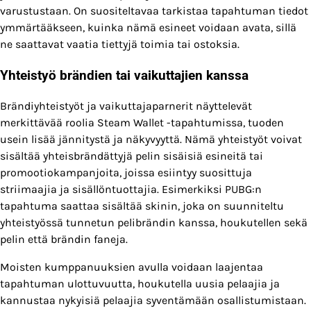
varustustaan. On suositeltavaa tarkistaa tapahtuman tiedot
ymmärtääkseen, kuinka nämä esineet voidaan avata, sillä
ne saattavat vaatia tiettyjä toimia tai ostoksia.
Yhteistyö brändien tai vaikuttajien kanssa
Brändiyhteistyöt ja vaikuttajaparnerit näyttelevät
merkittävää roolia Steam Wallet -tapahtumissa, tuoden
usein lisää jännitystä ja näkyvyyttä. Nämä yhteistyöt voivat
sisältää yhteisbrändättyjä pelin sisäisiä esineitä tai
promootiokampanjoita, joissa esiintyy suosittuja
striimaajia ja sisällöntuottajia. Esimerkiksi PUBG:n
tapahtuma saattaa sisältää skinin, joka on suunniteltu
yhteistyössä tunnetun pelibrändin kanssa, houkutellen sekä
pelin että brändin faneja.
Moisten kumppanuuksien avulla voidaan laajentaa
tapahtuman ulottuvuutta, houkutella uusia pelaajia ja
kannustaa nykyisiä pelaajia syventämään osallistumistaan.