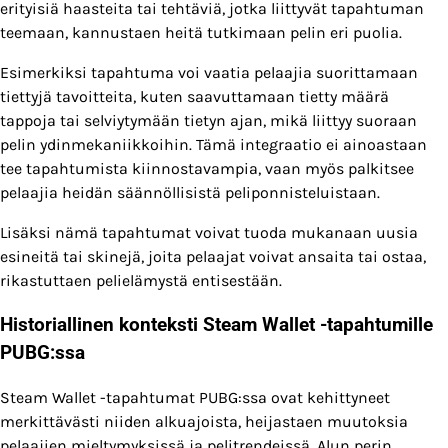
erityisiä haasteita tai tehtäviä, jotka liittyvät tapahtuman
teemaan, kannustaen heitä tutkimaan pelin eri puolia.
Esimerkiksi tapahtuma voi vaatia pelaajia suorittamaan
tiettyjä tavoitteita, kuten saavuttamaan tietty määrä
tappoja tai selviytymään tietyn ajan, mikä liittyy suoraan
pelin ydinmekaniikkoihin. Tämä integraatio ei ainoastaan
tee tapahtumista kiinnostavampia, vaan myös palkitsee
pelaajia heidän säännöllisistä peliponnisteluistaan.
Lisäksi nämä tapahtumat voivat tuoda mukanaan uusia
esineitä tai skinejä, joita pelaajat voivat ansaita tai ostaa,
rikastuttaen pelielämystä entisestään.
Historiallinen konteksti Steam Wallet -tapahtumille
PUBG:ssa
Steam Wallet -tapahtumat PUBG:ssa ovat kehittyneet
merkittävästi niiden alkuajoista, heijastaen muutoksia
pelaajien mieltymyksissä ja pelitrendeissä. Alun perin