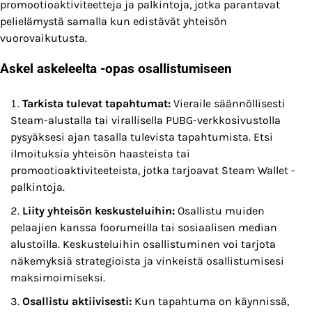
promootioaktiviteetteja ja palkintoja, jotka parantavat
pelielämystä samalla kun edistävät yhteisön
vuorovaikutusta.
Askel askeleelta -opas osallistumiseen
Tarkista tulevat tapahtumat:
Vieraile säännöllisesti
Steam-alustalla tai virallisella PUBG-verkkosivustolla
pysyäksesi ajan tasalla tulevista tapahtumista. Etsi
ilmoituksia yhteisön haasteista tai
promootioaktiviteeteista, jotka tarjoavat Steam Wallet -
palkintoja.
Liity yhteisön keskusteluihin:
Osallistu muiden
pelaajien kanssa foorumeilla tai sosiaalisen median
alustoilla. Keskusteluihin osallistuminen voi tarjota
näkemyksiä strategioista ja vinkeistä osallistumisesi
maksimoimiseksi.
Osallistu aktiivisesti:
Kun tapahtuma on käynnissä,