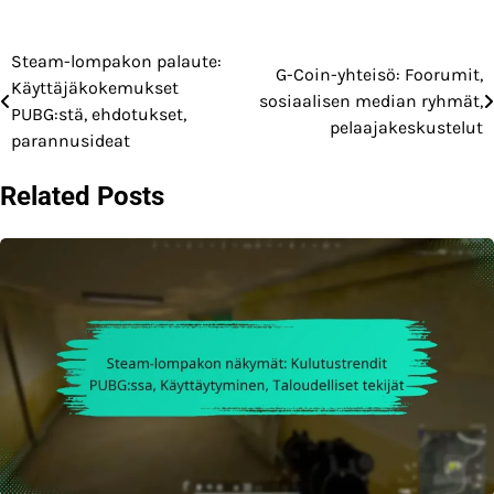
Steam-lompakon palaute:
Post
G-Coin-yhteisö: Foorumit,
Käyttäjäkokemukset
sosiaalisen median ryhmät,
navigation
PUBG:stä, ehdotukset,
pelaajakeskustelut
parannusideat
Related Posts