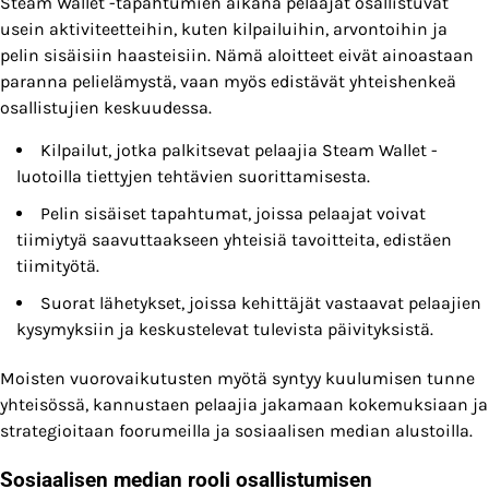
Steam Wallet -tapahtumien aikana pelaajat osallistuvat
usein aktiviteetteihin, kuten kilpailuihin, arvontoihin ja
pelin sisäisiin haasteisiin. Nämä aloitteet eivät ainoastaan
paranna pelielämystä, vaan myös edistävät yhteishenkeä
osallistujien keskuudessa.
Kilpailut, jotka palkitsevat pelaajia Steam Wallet -
luotoilla tiettyjen tehtävien suorittamisesta.
Pelin sisäiset tapahtumat, joissa pelaajat voivat
tiimiytyä saavuttaakseen yhteisiä tavoitteita, edistäen
tiimityötä.
Suorat lähetykset, joissa kehittäjät vastaavat pelaajien
kysymyksiin ja keskustelevat tulevista päivityksistä.
Moisten vuorovaikutusten myötä syntyy kuulumisen tunne
yhteisössä, kannustaen pelaajia jakamaan kokemuksiaan ja
strategioitaan foorumeilla ja sosiaalisen median alustoilla.
Sosiaalisen median rooli osallistumisen