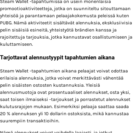
Steam Wallet -tapahtumissa on usein monenlaisia
promootioaktiviteetteja, jotka on suunniteltu sitouttamaan
yhteisöä ja parantamaan pelaajakokemusta peleissä kuten
PUBG. Nämä aktiviteetit sisältävät alennuksia, eksklusiivisia
pelin sisäisiä esineitä, yhteistyötä brändien kanssa ja
rajoitettuja tarjouksia, jotka kannustavat osallistumiseen ja
kuluttamiseen.
Tarjottavat alennustyypit tapahtumien aikana
Steam Wallet -tapahtumien aikana pelaajat voivat odottaa
erilaisia alennuksia, jotka voivat merkittävästi vähentää
pelin sisäisten ostosten kustannuksia. Yleisiä
alennusmuotoja ovat prosentuaaliset alennukset, osta yksi,
saat toisen ilmaiseksi -tarjoukset ja porrastetut alennukset
kulutusrajojen mukaan. Esimerkiksi pelaaja saattaa saada
20 % alennuksen yli 10 dollarin ostoksista, mikä kannustaa
suurempiin transaktioihin.
Nämä alennukset voivat vaihdella laajasti, ja jotkut