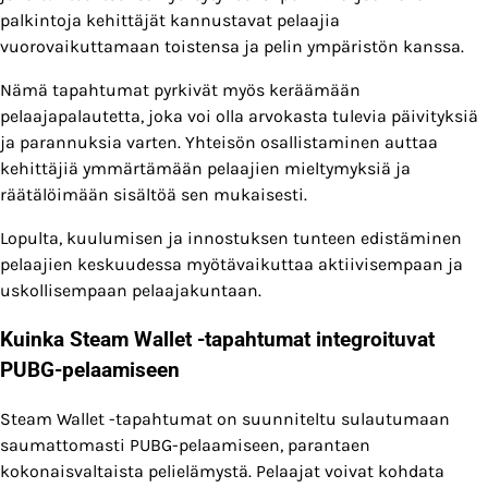
palkintoja kehittäjät kannustavat pelaajia
vuorovaikuttamaan toistensa ja pelin ympäristön kanssa.
Nämä tapahtumat pyrkivät myös keräämään
pelaajapalautetta, joka voi olla arvokasta tulevia päivityksiä
ja parannuksia varten. Yhteisön osallistaminen auttaa
kehittäjiä ymmärtämään pelaajien mieltymyksiä ja
räätälöimään sisältöä sen mukaisesti.
Lopulta, kuulumisen ja innostuksen tunteen edistäminen
pelaajien keskuudessa myötävaikuttaa aktiivisempaan ja
uskollisempaan pelaajakuntaan.
Kuinka Steam Wallet -tapahtumat integroituvat
PUBG-pelaamiseen
Steam Wallet -tapahtumat on suunniteltu sulautumaan
saumattomasti PUBG-pelaamiseen, parantaen
kokonaisvaltaista pelielämystä. Pelaajat voivat kohdata