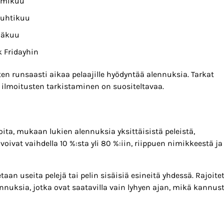
ammikuu
huhtikuu
näkuu
 Fridayhin
en runsaasti aikaa pelaajille hyödyntää alennuksia. Tarkat
 ilmoitusten tarkistaminen on suositeltavaa.
ta, mukaan lukien alennuksia yksittäisistä peleistä,
voivat vaihdella 10 %:sta yli 80 %:iin, riippuen nimikkeestä ja
taan useita pelejä tai pelin sisäisiä esineitä yhdessä. Rajoite
lennuksia, jotka ovat saatavilla vain lyhyen ajan, mikä kannus