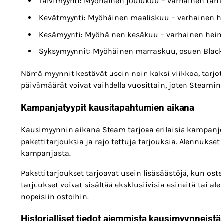
Talvimyynti: Myöhäinen joulukuu – varhainen t
Kevätmyynti: Myöhäinen maaliskuu – varhainen 
Kesämyynti: Myöhäinen kesäkuu – varhainen hei
Syksymyynnit: Myöhäinen marraskuu, osuen Black
Nämä myynnit kestävät usein noin kaksi viikkoa, tarjot
päivämäärät voivat vaihdella vuosittain, joten Steamin
Kampanjatyypit kausitapahtumien aikana
Kausimyynnin aikana Steam tarjoaa erilaisia kampanjoi
pakettitarjouksia ja rajoitettuja tarjouksia. Alennukset 
kampanjasta.
Pakettitarjoukset tarjoavat usein lisäsäästöjä, kun oste
tarjoukset voivat sisältää eksklusiivisia esineitä tai a
nopeisiin ostoihin.
Historialliset tiedot aiemmista kausimyynneistä