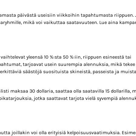
amasta päivästä useisiin viikkoihin tapahtumasta riippuen. 
laajaryhmille, mikä voi vaikuttaa saatavuuteen. Lue aina kamp
ihtelevat yleensä 10 %:sta 50 %:iin, riippuen esineestä tai
tapahtumat, tarjoavat usein suurempia alennuksia, mikä tekee
merkittäviä säästöjä suosituista skineistä, passeista ja muista
ti maksaa 30 dollaria, saattaa olla saatavilla 15 dollarilla, 
ikatarjouksia, jotka saattavat tarjota vielä syvempiä alennu
tta joillakin voi olla erityisiä kelpoisuusvaatimuksia. Esime