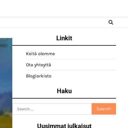
Linkit
Keitä olemme
Ota yhteyttä
Blogiarkisto
Haku
Search
for:
Uusimmat julkaisut