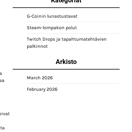
Kategoriat
G-Coinin lunastustavat
Steam-lompakon polut
Twitch Drops ja tapahtumatehtävien
palkinnot
Arkisto
a
March 2026
taa
February 2026
oivat
lta