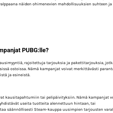
valppaana näiden ohimenevien mahdollisuuksien suhteen ja
ampanjat PUBG:lle?
usimyyntiä, rajoitettuja tarjouksia ja pakettitarjouksia, jotk
äisissä ostoissa. Nämä kampanjat voivat merkittävästi paran
stä ja esineistä.
vat kausitapahtumiin tai pelipäivityksiin. Nämä kampanjat v
a yhdistävät useita tuotteita alennettuun hintaan, tai
arkistaa säännöllisesti Steam-kauppa uusimpien tarjousten vara