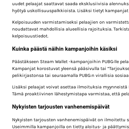
uudet pelaajat saattavat saada eksklusiivisia alennuks
hyötyä uskollisuuspalkkioista. Lisäksi tietyt kampanjat
Kelpoisuuden varmistamiseksi pelaajien on varmistetta
noudattavat mahdollisia alueellisia rajoituksia. Tark
kelpoisuustiedot.
Kuinka päästä näihin kampanjoihin käsiksi
Päästäkseen Steam Wallet -kampanjoihin PUBG:lle pelaaji
Kampanjat korostuvat yleensä pääsivulla tai “Tarjoukse
pelikirjastonsa tai seuraamalla PUBG:n virallisia sosia
Lisäksi pelaajat voivat asettaa ilmoituksia myynneist
Tämä proaktiivinen lähestymistapa varmistaa, että pelaaj
Nykyisten tarjousten vanhenemispäivät
Nykyisten tarjousten vanhenemispäivät on ilmoitettu 
Useimmilla kampanjoilla on tietty aloitus- ja päättym