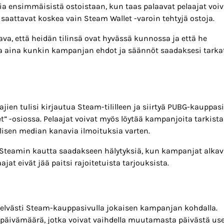
ia ensimmäisistä ostoistaan, kun taas palaavat pelaajat voiv
 saattavat koskea vain Steam Wallet -varoin tehtyjä ostoja.
va, että heidän tilinsä ovat hyvässä kunnossa ja että he
ista aina kunkin kampanjan ehdot ja säännöt saadaksesi tarka
en tulisi kirjautua Steam-tililleen ja siirtyä PUBG-kauppasi
t” -osiossa. Pelaajat voivat myös löytää kampanjoita tarkist
alisen median kanavia ilmoituksia varten.
ä Steamin kautta saadakseen hälytyksiä, kun kampanjat alkav
at eivät jää paitsi rajoitetuista tarjouksista.
selvästi Steam-kauppasivulla jokaisen kampanjan kohdalla.
ispäivämäärä, jotka voivat vaihdella muutamasta päivästä use