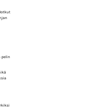
Jotkut
anjan
 pelin
mikä
ksia
rkiksi