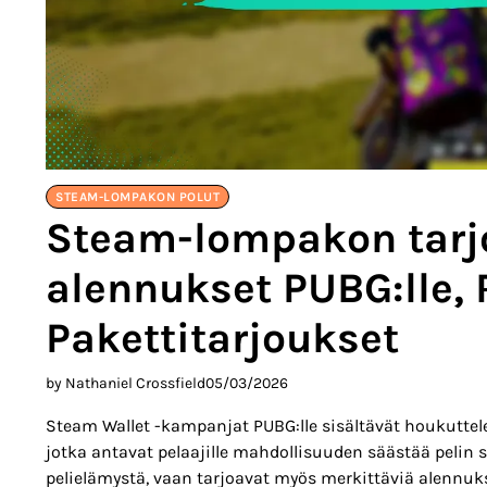
STEAM-LOMPAKON POLUT
Steam-lompakon tarj
alennukset PUBG:lle, 
Pakettitarjoukset
by Nathaniel Crossfield
05/03/2026
Steam Wallet -kampanjat PUBG:lle sisältävät houkuttelev
jotka antavat pelaajille mahdollisuuden säästää pelin
pelielämystä, vaan tarjoavat myös merkittäviä alennuksi