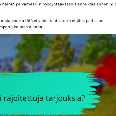
iota näihin päivämääriin hyödyntääkseen alennuksia ennen nii
ia, mutta tätä ei voida taata. Jotta et jäisi paitsi, on
ampanjakauden aikana.