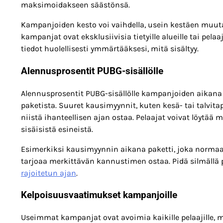
maksimoidakseen säästönsä.
Kampanjoiden kesto voi vaihdella, usein kestäen muut
kampanjat ovat eksklusiivisia tietyille alueille tai pe
tiedot huolellisesti ymmärtääksesi, mitä sisältyy.
Alennusprosentit PUBG-sisällölle
Alennusprosentit PUBG-sisällölle kampanjoiden aikana va
paketista. Suuret kausimyynnit, kuten kesä- tai talvi
niistä ihanteellisen ajan ostaa. Pelaajat voivat löytää 
sisäisistä esineistä.
Esimerkiksi kausimyynnin aikana paketti, joka normaalis
tarjoaa merkittävän kannustimen ostaa. Pidä silmällä p
rajoitetun ajan
.
Kelpoisuusvaatimukset kampanjoille
Useimmat kampanjat ovat avoimia kaikille pelaajille, mu