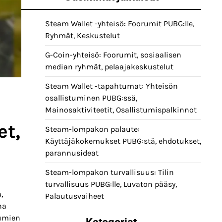
Steam Wallet -yhteisö: Foorumit PUBG:lle,
Ryhmät, Keskustelut
G-Coin-yhteisö: Foorumit, sosiaalisen
median ryhmät, pelaajakeskustelut
Steam Wallet -tapahtumat: Yhteisön
osallistuminen PUBG:ssä,
Mainosaktiviteetit, Osallistumispalkinnot
et,
Steam-lompakon palaute:
Käyttäjäkokemukset PUBG:stä, ehdotukset,
parannusideat
Steam-lompakon turvallisuus: Tilin
turvallisuus PUBG:lle, Luvaton pääsy,
,
Palautusvaiheet
na
tumien