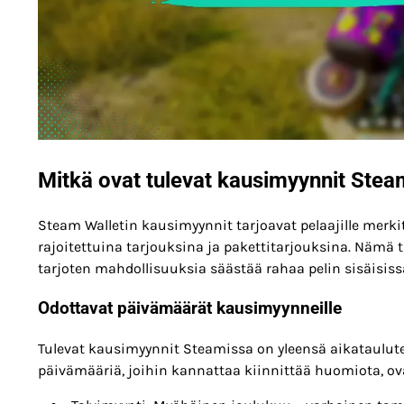
Mitkä ovat tulevat kausimyynnit Steam
Steam Walletin kausimyynnit tarjoavat pelaajille merk
rajoitettuina tarjouksina ja pakettitarjouksina. Nämä 
tarjoten mahdollisuuksia säästää rahaa pelin sisäisissä
Odottavat päivämäärät kausimyynneille
Tulevat kausimyynnit Steamissa on yleensä aikataulute
päivämääriä, joihin kannattaa kiinnittää huomiota, ov