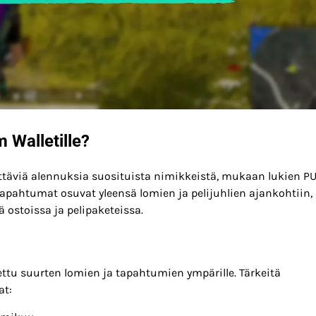
 Walletille?
ittäviä alennuksia suosituista nimikkeistä, mukaan lukien P
tapahtumat osuvat yleensä lomien ja pelijuhlien ajankohtiin,
 ostoissa ja pelipaketeissa.
ttu suurten lomien ja tapahtumien ympärille. Tärkeitä
at: