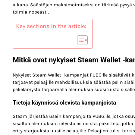
aikana. Säästöjen maksimoimiseksi on tärkeää pysyä 
toimia nopeasti.
Key sections in the article:
Mitkä ovat nykyiset Steam Wallet -k
Nykyiset Steam Wallet -kampanjat PUBG:lle sisältävät ka
tarjoavat pelaajille mahdollisuuksia säästää pelin sis
pelielämystä tarjoamalla alennuksia suosituista sisällöi
Tietoja käynnissä olevista kampanjoista
Steam järjestää usein kampanjoita PUBG:lle, jotka osu
sisältää alennuksia tietyistä esineistä, paketteja, jotk
erityistarjouksia uusille pelaajille. Pelaajien tulisi t