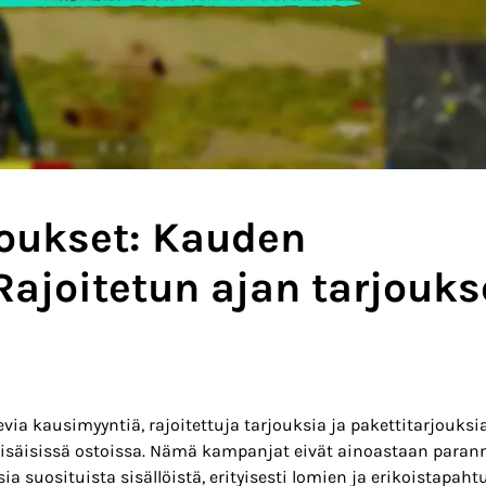
oukset: Kauden
Rajoitetun ajan tarjouks
ia kausimyyntiä, rajoitettuja tarjouksia ja pakettitarjouksia
 sisäisissä ostoissa. Nämä kampanjat eivät ainoastaan paran
a suosituista sisällöistä, erityisesti lomien ja erikoistapah