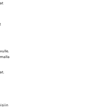
at
t
vulle.
amalla
at.
isiin