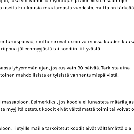
ajan, joka voi vaihdella myöntäjän ja alueellisten sääntöjen
sa useita kuukausia muutamasta vuodesta, mutta on tärkeää
anhentumispäivää, mutta ne ovat usein voimassa kuuden kuu
iippua jälleenmyyjästä tai koodiin liittyvästä
assa lyhyemmän ajan, joskus vain 30 päivää. Tarkista aina
ietoinen mahdollisista erityisistä vanhentumispäivistä.
oimassaoloon. Esimerkiksi, jos koodia ei lunasteta määräajas
myyjiltä ostetut koodit eivät välttämättä toimi tai voivat o
oon. Tietyille maille tarkoitetut koodit eivät välttämättä ole