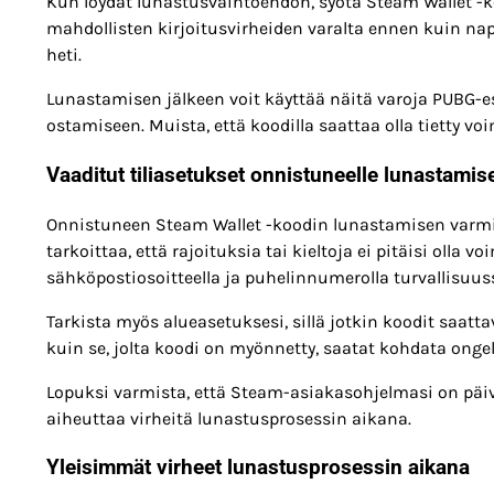
Kun löydät lunastusvaihtoehdon, syötä Steam Wallet -k
mahdollisten kirjoitusvirheiden varalta ennen kuin nap
heti.
Lunastamisen jälkeen voit käyttää näitä varoja PUBG-es
ostamiseen. Muista, että koodilla saattaa olla tietty vo
Vaaditut tiliasetukset onnistuneelle lunastamise
Onnistuneen Steam Wallet -koodin lunastamisen varmis
tarkoittaa, että rajoituksia tai kieltoja ei pitäisi olla 
sähköpostiosoitteella ja puhelinnumerolla turvallisuuss
Tarkista myös alueasetuksesi, sillä jotkin koodit saattav
kuin se, jolta koodi on myönnetty, saatat kohdata ong
Lopuksi varmista, että Steam-asiakasohjelmasi on päiv
aiheuttaa virheitä lunastusprosessin aikana.
Yleisimmät virheet lunastusprosessin aikana