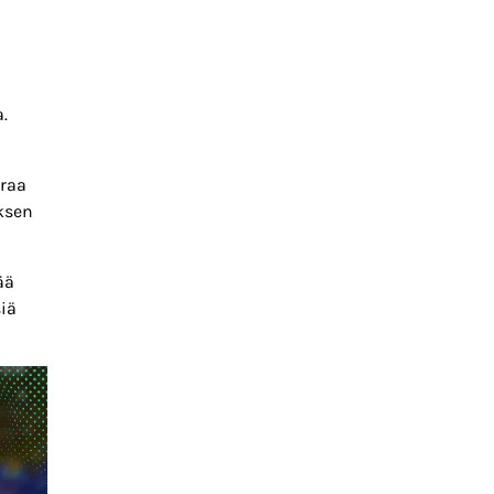
.
uraa
uksen
ää
siä