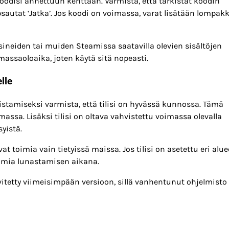
oodisi annettuun kenttään. Varmista, että tarkistat koodin
sautat ‘Jatka’. Jos koodi on voimassa, varat lisätään lompak
ineiden tai muiden Steamissa saatavilla olevien sisältöjen
imassaoloaika, joten käytä sitä nopeasti.
lle
tamiseksi varmista, että tilisi on hyvässä kunnossa. Tämä
voimassa. Lisäksi tilisi on oltava vahvistettu voimassa olevalla
yistä.
at toimia vain tietyissä maissa. Jos tilisi on asetettu eri alue
elmia lunastamisen aikana.
itetty viimeisimpään versioon, sillä vanhentunut ohjelmisto 