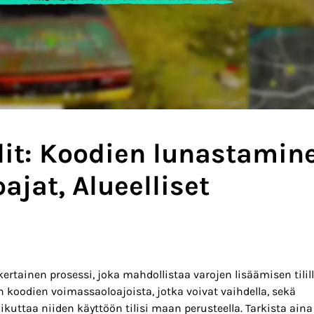
t: Koodien lunastamin
ajat, Alueelliset
rtainen prosessi, joka mahdollistaa varojen lisäämisen tilill
en koodien voimassaoloajoista, jotka voivat vaihdella, sekä
aikuttaa niiden käyttöön tilisi maan perusteella. Tarkista aina