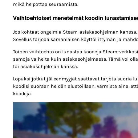
mikä helpottaa seuraamista.
Vaihtoehtoiset menetelmät koodin lunastamise
Jos kohtaat ongelmia Steam-asiakasohjelman kanssa, 
Sovellus tarjoaa samanlaisen käyttöliittymän ja mahdo
Toinen vaihtoehto on lunastaa koodeja Steam-verkkosivu
samoja vaiheita kuin asiakasohjelmassa. Tämä voi olla e
tai asiakasohjelman kanssa.
Lopuksi jotkut jälleenmyyjät saattavat tarjota suoria lu
koodisi suoraan heidän alustoillaan. Varmista aina, että 
koodeja.