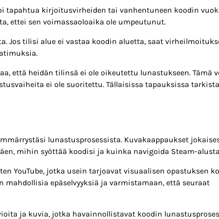
voi tapahtua kirjoitusvirheiden tai vanhentuneen koodin vuoks
sta, ettei sen voimassaoloaika ole umpeutunut.
. Jos tilisi alue ei vastaa koodin aluetta, saat virheilmoituks
aatimuksia.
aa, että heidän tilinsä ei ole oikeutettu lunastukseen. Tämä v
istusvaiheita ei ole suoritettu. Tällaisissa tapauksissa tarkista 
 ymmärrystäsi lunastusprosessista. Kuvakaappaukset jokaise
täen, mihin syöttää koodisi ja kuinka navigoida Steam-alustal
uten YouTube, jotka usein tarjoavat visuaalisen opastuksen k
n mahdollisia epäselvyyksiä ja varmistamaan, että seuraat
vioita ja kuvia, jotka havainnollistavat koodin lunastusproses