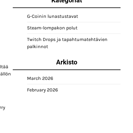
Kategoriat
G-Coinin lunastustavat
Steam-lompakon polut
Twitch Drops ja tapahtumatehtävien
palkinnot
Arkisto
ltää
sällön
March 2026
February 2026
rry