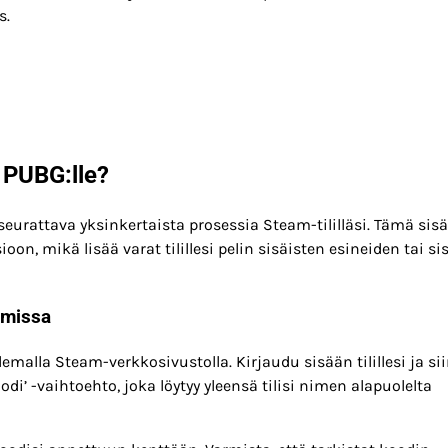
s.
 PUBG:lle?
seurattava yksinkertaista prosessia Steam-tililläsi. Tämä sisä
 mikä lisää varat tilillesi pelin sisäisten esineiden tai si
amissa
malla Steam-verkkosivustolla. Kirjaudu sisään tilillesi ja sii
oodi’ -vaihtoehto, joka löytyy yleensä tilisi nimen alapuolelta