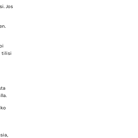
i. Jos
en.
oi
tilisi
sta
la.
oko
sia,