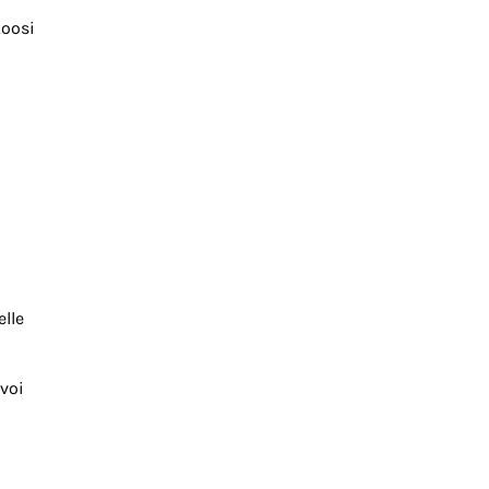
koosi
elle
voi