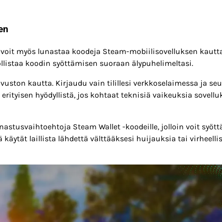
en
voit myös lunastaa koodeja Steam-mobiilisovelluksen kautta
llistaa koodin syöttämisen suoraan älypuhelimeltasi.
ston kautta. Kirjaudu vain tilillesi verkkoselaimessa ja se
rityisen hyödyllistä, jos kohtaat teknisiä vaikeuksia sovell
nastusvaihtoehtoja Steam Wallet -koodeille, jolloin voit syött
käytät laillista lähdettä välttääksesi huijauksia tai virheelli