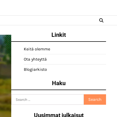
Linkit
Keitä olemme
Ota yhteyttä
Blogiarkisto
Haku
Search
for:
Uusimmat julkaisut