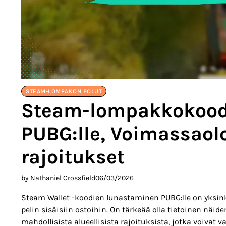
STEAM-LOMPAKON POLUT
Steam-lompakkokoodi
PUBG:lle, Voimassaolo
rajoitukset
by Nathaniel Crossfield
06/03/2026
Steam Wallet -koodien lunastaminen PUBG:lle on yksinke
pelin sisäisiin ostoihin. On tärkeää olla tietoinen näid
mahdollisista alueellisista rajoituksista, jotka voivat v