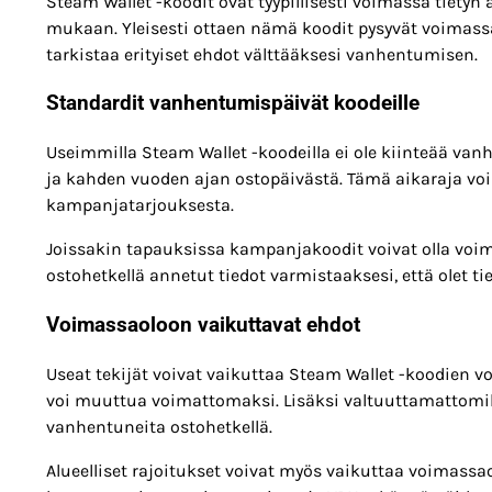
Steam Wallet -koodit ovat tyypillisesti voimassa tietyn 
mukaan. Yleisesti ottaen nämä koodit pysyvät voimas
tarkistaa erityiset ehdot välttääksesi vanhentumisen.
Standardit vanhentumispäivät koodeille
Useimmilla Steam Wallet -koodeilla ei ole kiinteää v
ja kahden vuoden ajan ostopäivästä. Tämä aikaraja voi r
kampanjatarjouksesta.
Joissakin tapauksissa kampanjakoodit voivat olla voim
ostohetkellä annetut tiedot varmistaaksesi, että olet t
Voimassaoloon vaikuttavat ehdot
Useat tekijät voivat vaikuttaa Steam Wallet -koodien v
voi muuttua voimattomaksi. Lisäksi valtuuttamattomilta 
vanhentuneita ostohetkellä.
Alueelliset rajoitukset voivat myös vaikuttaa voimassaol