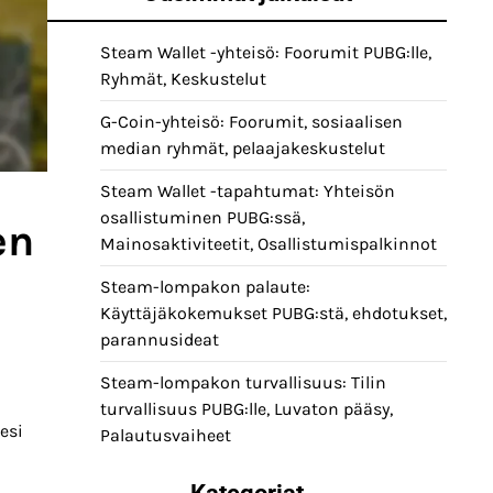
Steam Wallet -yhteisö: Foorumit PUBG:lle,
Ryhmät, Keskustelut
G-Coin-yhteisö: Foorumit, sosiaalisen
median ryhmät, pelaajakeskustelut
Steam Wallet -tapahtumat: Yhteisön
osallistuminen PUBG:ssä,
en
Mainosaktiviteetit, Osallistumispalkinnot
Steam-lompakon palaute:
Käyttäjäkokemukset PUBG:stä, ehdotukset,
parannusideat
Steam-lompakon turvallisuus: Tilin
turvallisuus PUBG:lle, Luvaton pääsy,
esi
Palautusvaiheet