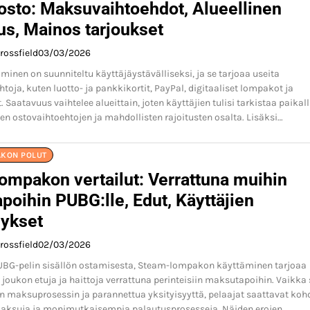
osto: Maksuvaihtoehdot, Alueellinen
us, Mainos tarjoukset
rossfield
03/03/2026
minen on suunniteltu käyttäjäystävälliseksi, ja se tarjoaa useita
oja, kuten luotto- ja pankkikortit, PayPal, digitaaliset lompakot ja
 Saatavuus vaihtelee alueittain, joten käyttäjien tulisi tarkistaa paikall
sten ostovaihtoehtojen ja mahdollisten rajoitusten osalta. Lisäksi…
KON POLUT
ompakon vertailut: Verrattuna muihin
oihin PUBG:lle, Edut, Käyttäjien
ykset
rossfield
02/03/2026
UBG-pelin sisällön ostamisesta, Steam-lompakon käyttäminen tarjoaa
 joukon etuja ja haittoja verrattuna perinteisiin maksutapoihin. Vaikka 
n maksuprosessin ja parannettua yksityisyyttä, pelaajat saattavat koh
ksuja ja monimutkaisempia palautusprosesseja. Näiden erojen…