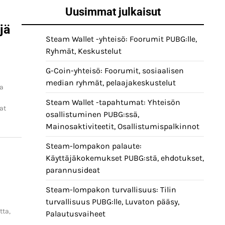
Uusimmat julkaisut
jä
Steam Wallet -yhteisö: Foorumit PUBG:lle,
Ryhmät, Keskustelut
G-Coin-yhteisö: Foorumit, sosiaalisen
median ryhmät, pelaajakeskustelut
ja
Steam Wallet -tapahtumat: Yhteisön
at
osallistuminen PUBG:ssä,
Mainosaktiviteetit, Osallistumispalkinnot
Steam-lompakon palaute:
Käyttäjäkokemukset PUBG:stä, ehdotukset,
parannusideat
Steam-lompakon turvallisuus: Tilin
turvallisuus PUBG:lle, Luvaton pääsy,
tta,
Palautusvaiheet