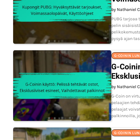
by Nathaniel C
PUBG tarjoaa t
pelin sisäisis
pelikokemustas
pysyä ajan tasa
G-COININ LU
G-Coinin
Eksklusi
by Nathaniel C
G-Coin on virtu
pelaajien tehdä
pelaajat voiva
palkinnoilla, j
G-COININ LU