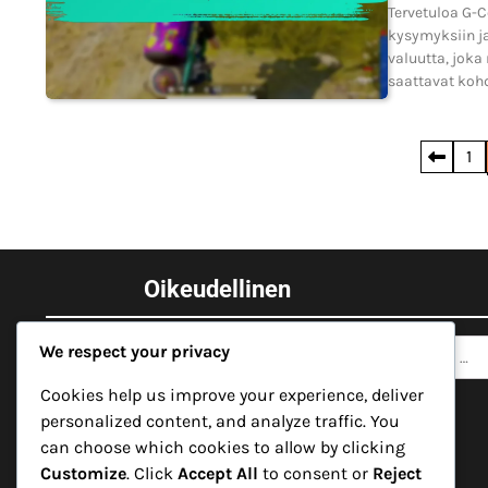
Tervetuloa G-C
kysymyksiin ja
valuutta, jok
saattavat kohda
Posts
1
pagination
Oikeudellinen
Search
Tietosuojakäytäntö
We respect your privacy
for:
Käyttäjäsopimus
Cookies help us improve your experience, deliver
personalized content, and analyze traffic. You
Ota yhteyttä
can choose which cookies to allow by clicking
Customize
. Click
Accept All
to consent or
Reject
Evästeet ja seuranta