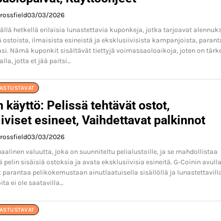
rossfield
03/03/2026
ällä hetkellä erilaisia lunastettavia kuponkeja, jotka tarjoavat alennuk
tä ostoista, ilmaisista esineistä ja eksklusiivisista kampanjoista, paran
i. Nämä kuponkit sisältävät tiettyjä voimassaoloaikoja, joten on tärk
lla, jotta et jää paitsi…
NASTUSTAVAT
 käyttö: Pelissä tehtävät ostot,
iviset esineet, Vaihdettavat palkinnot
rossfield
03/03/2026
aalinen valuutta, joka on suunniteltu pelialustoille, ja se mahdollistaa
 pelin sisäisiä ostoksia ja avata eksklusiivisia esineitä. G-Coinin avull
t parantaa pelikokemustaan ainutlaatuisella sisällöllä ja lunastettavill
oita ei ole saatavilla…
NASTUSTAVAT