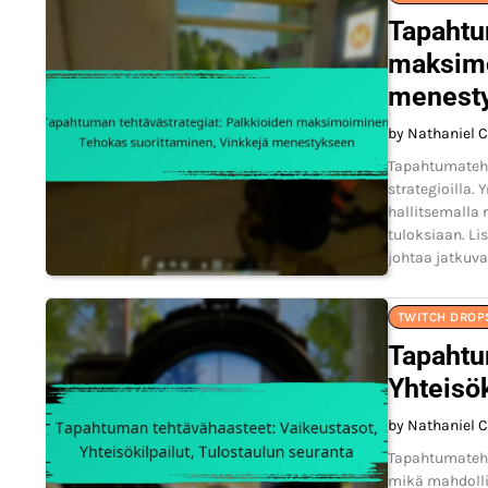
Tapahtu
maksimo
menest
by Nathaniel C
Tapahtumatehtä
strategioilla.
hallitsemalla 
tuloksiaan. Li
johtaa jatkuv
TWITCH DROP
Tapahtu
Yhteisök
by Nathaniel C
Tapahtumateht
mikä mahdollis