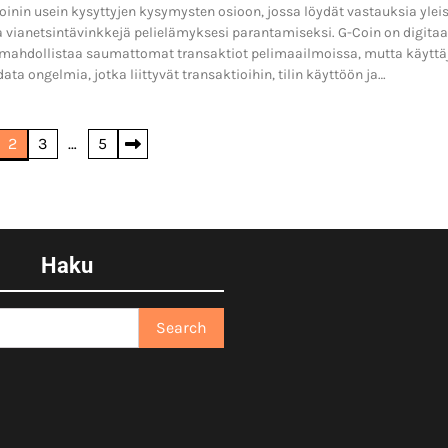
oinin usein kysyttyjen kysymysten osioon, jossa löydät vastauksia yleis
 vianetsintävinkkejä pelielämyksesi parantamiseksi. G-Coin on digitaa
a mahdollistaa saumattomat transaktiot pelimaailmoissa, mutta käyttä
ta ongelmia, jotka liittyvät transaktioihin, tilin käyttöön ja…
2
3
…
5
Haku