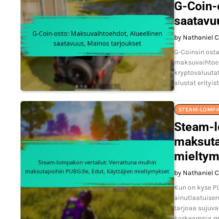
G-Coin-
saatavu
by Nathaniel C
G-Coinsin osta
maksuvaihtoeht
kryptovaluutat.
alustat erityi
STEAM-LOMPA
Steam-l
maksutap
mieltym
by Nathaniel C
Kun on kyse P
ainutlaatuisen
tarjoaa sujuva
korkeampia ma