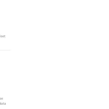
iset
se
data