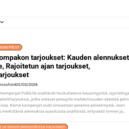
KON POLUT
ompakon tarjoukset: Kauden alennukset
, Rajoitetun ajan tarjoukset,
arjoukset
rossfield
05/03/2026
kampanjat PUBG:lle sisältävät houkuttelevia kausimyyntiä, rajoitettuj
pakettitarjouksia, jotka antavat pelaajille mahdollisuuden säästää pelin
toissa. Nämä kampanjat eivät ainoastaan paranna pelielämystä, vaan
 merkittäviä alennuksia suosituista sisällöistä, erityisesti lomien ja…
S JA TAPAHTUMATEHTÄVIEN PALKINNOT