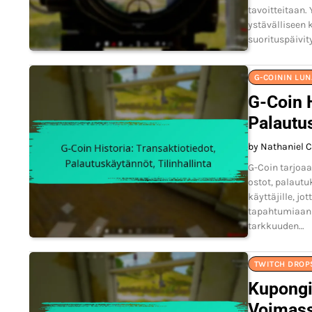
tavoitteitaan.
ystävälliseen 
suorituspäivity
G-COININ LU
G-Coin H
Palautus
by Nathaniel C
G-Coin tarjoaa
ostot, palautu
käyttäjille, j
tapahtumiaan t
tarkkuuden…
TWITCH DROP
Kupongi
Voimass