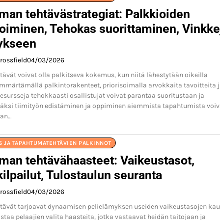
man tehtävästrategiat: Palkkioiden
iminen, Tehokas suorittaminen, Vinkke
ykseen
rossfield
04/03/2026
vät voivat olla palkitseva kokemus, kun niitä lähestytään oikeilla
 Ymmärtämällä palkintorakenteet, priorisoimalla arvokkaita tavoitteita 
resursseja tehokkaasti osallistujat voivat parantaa suoritustaan ja
säksi tiimityön edistäminen ja oppiminen aiemmista tapahtumista voiv
aan…
S JA TAPAHTUMATEHTÄVIEN PALKINNOT
man tehtävähaasteet: Vaikeustasot,
ilpailut, Tulostaulun seuranta
rossfield
04/03/2026
ävät tarjoavat dynaamisen pelielämyksen useiden vaikeustasojen kau
taa pelaajien valita haasteita, jotka vastaavat heidän taitojaan ja