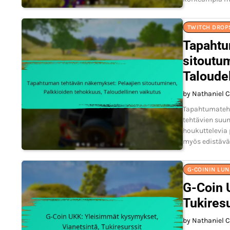
TWITCH DROP
Tapahtu
sitoutu
Taloudel
by Nathaniel C
Tapahtumatehtä
tehtävien suun
houkuttelevia 
myös edistävät
G-COININ LU
G-Coin 
Tukiresu
by Nathaniel C