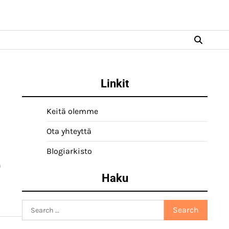
Linkit
Keitä olemme
Ota yhteyttä
Blogiarkisto
a
Haku
Search
for: