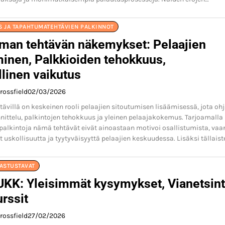
S JA TAPAHTUMATEHTÄVIEN PALKINNOT
man tehtävän näkemykset: Pelaajien
minen, Palkkioiden tehokkuus,
linen vaikutus
rossfield
02/03/2026
villä on keskeinen rooli pelaajien sitoutumisen lisäämisessä, jota oh
nittelu, palkintojen tehokkuus ja yleinen pelaajakokemus. Tarjoamalla
palkintoja nämä tehtävät eivät ainoastaan motivoi osallistumista, vaa
 uskollisuutta ja tyytyväisyyttä pelaajien keskuudessa. Lisäksi tällais
NASTUSTAVAT
UKK: Yleisimmät kysymykset, Vianetsint
rssit
rossfield
27/02/2026