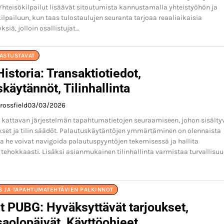
 Yhteisökilpailut lisäävät sitoutumista kannustamalla yhteistyöhön ja
kilpailuun, kun taas tulostaulujen seuranta tarjoaa reaaliaikaisia
ksiä, jolloin osallistujat…
NASTUSTAVAT
istoria: Transaktiotiedot,
käytännöt, Tilinhallinta
rossfield
03/03/2026
 kattavan järjestelmän tapahtumatietojen seuraamiseen, johon sisälty
kset ja tilin säädöt. Palautuskäytäntöjen ymmärtäminen on olennaista
otta he voivat navigoida palautuspyyntöjen tekemisessä ja hallita
ehokkaasti. Lisäksi asianmukainen tilinhallinta varmistaa turvallisuu
S JA TAPAHTUMATEHTÄVIEN PALKINNOT
t PUBG: Hyväksyttävät tarjoukset,
aolopäivät, Käyttöohjeet