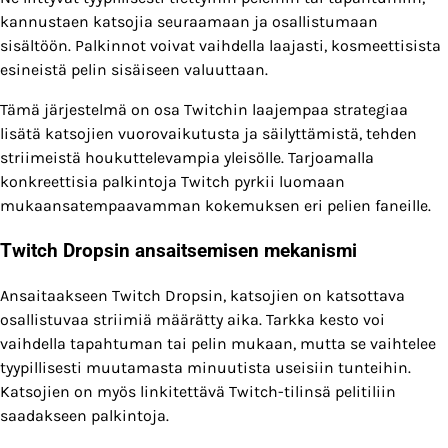
kannustaen katsojia seuraamaan ja osallistumaan
sisältöön. Palkinnot voivat vaihdella laajasti, kosmeettisista
esineistä pelin sisäiseen valuuttaan.
Tämä järjestelmä on osa Twitchin laajempaa strategiaa
lisätä katsojien vuorovaikutusta ja säilyttämistä, tehden
striimeistä houkuttelevampia yleisölle. Tarjoamalla
konkreettisia palkintoja Twitch pyrkii luomaan
mukaansatempaavamman kokemuksen eri pelien faneille.
Twitch Dropsin ansaitsemisen mekanismi
Ansaitaakseen Twitch Dropsin, katsojien on katsottava
osallistuvaa striimiä määrätty aika. Tarkka kesto voi
vaihdella tapahtuman tai pelin mukaan, mutta se vaihtelee
tyypillisesti muutamasta minuutista useisiin tunteihin.
Katsojien on myös linkitettävä Twitch-tilinsä pelitiliin
saadakseen palkintoja.