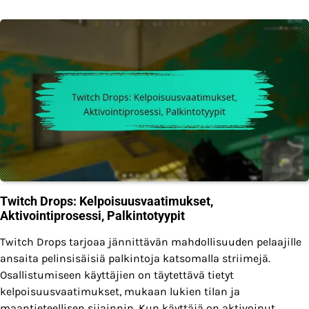
Twitch Drops: Kelpoisuusvaatimukset,
Aktivointiprosessi, Palkintotyypit
Twitch Drops tarjoaa jännittävän mahdollisuuden pelaajille
ansaita pelinsisäisiä palkintoja katsomalla striimejä.
Osallistumiseen käyttäjien on täytettävä tietyt
kelpoisuusvaatimukset, mukaan lukien tilan ja
maantieteellisen sijainnin. Kun käyttäjä on aktivoinut