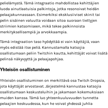
pelielämystä. Tämä integraatio mahdollistaa kehittäjien
luoda ainutlaatuisia palkintoja, jotka resonoivat heidän
pelaajakunnassaan. Esimerkiksi eksklusiiviset skinit tai
pelin sisäinen valuutta voidaan sitoa suoraan tiettyjen
striimien katsomiseen, mikä tekee palkinnoista
merkityksellisempiä ja arvokkaampia.
Tämä integraation taso hyödyttää ei vain käyttäjiä, vaan
myös edistää itse peliä. Kannustamalla katsojia
osallistumaan peliin Twitchin kautta, kehittäjät voivat lisätä
pelinsä näkyvyyttä ja pelaajapohjaa.
Yhteisön osallistuminen
Yhteisön osallistuminen on merkittävä osa Twitch Dropsia,
jota käyttäjät arvostavat. Järjestelmä kannustaa katsojia
osallistumaan keskusteluihin ja jakamaan kokemuksiaan
muiden kanssa. Tämä luo yhteenkuuluvuuden tunnetta
pelaajien keskuudessa, kun he voivat yhdessä juhlia