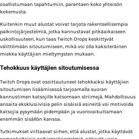
osallistumaan tapahtumiin, parantaen koko yhteisön
kokemusta.
Kuitenkin muut alustat voivat tarjota rakenteellisempia
palkintojärjestelmiä, jotka kannustavat pitkäaikaiseen
uskollisuuteen, kun taas Twitch Drops keskittyvät
välittömään sitoutumiseen, mikä voi olla kaksiteräinen
miekka käyttäjien mieltymysten mukaan.
Tehokkuus käyttäjien sitoutumisessa
Twitch Drops ovat osoittautuneet tehokkaiksi käyttäjien
sitoutumisen lisäämisessä tarjoamalla suoran
kannustimen katsojille katsomaan striimejä. Mahdollisuus
ansaita eksklusiivisia pelin sisäisiä esineitä voi motivoida
katsojia pysymään pidempään ja vuorovaikuttamaan
enemmän sisällön kanssa.
Tutkimukset viittaavat siihen, että alustat, jotka käyttävät
samankaltaisia palkintojärjestelmiä, näkevät usein