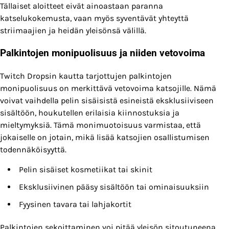
Tällaiset aloitteet eivät ainoastaan paranna
katselukokemusta, vaan myös syventävät yhteyttä
striimaajien ja heidän yleisönsä välillä.
Palkintojen monipuolisuus ja niiden vetovoima
Twitch Dropsin kautta tarjottujen palkintojen
monipuolisuus on merkittävä vetovoima katsojille. Nämä
voivat vaihdella pelin sisäisistä esineistä eksklusiiviseen
sisältöön, houkutellen erilaisia kiinnostuksia ja
mieltymyksiä. Tämä monimuotoisuus varmistaa, että
jokaiselle on jotain, mikä lisää katsojien osallistumisen
todennäköisyyttä.
Pelin sisäiset kosmetiikat tai skinit
Eksklusiivinen pääsy sisältöön tai ominaisuuksiin
Fyysinen tavara tai lahjakortit
Palkintojen sekoittaminen voi pitää yleisön sitoutuneena