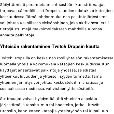
Säilyttämistä parannetaan entisestään, kun striimaajat
tarjoavat säännöllisesti Dropsia, luoden odotuksia katsojien
keskuudessa. Tämä johdonmukainen palkintojärjestelmä
voi johtaa uskolliseen yleisöpohjaan, joka aktiivisesti etsii
tiettyjä striimejä maksimoidakseen mahdollisuutensa
ansaita palkintoja.
Yhteisön rakentaminen Twitch Dropsin kautta
Twitch Dropsilla on keskeinen rooli yhteisön rakentamisessa
luomalla yhteisiä kokemuksia katsojien keskuudessa. Kun
käyttäjät ansaitsevat palkintoja yhdessä, se edistää
yhteenkuuluvuuden ja yhteisöllisyyden tunnetta. Tämä
yhteinen jännitys voi johtaa keskusteluihin chatissa ja
sosiaalisessa mediassa, vahvistaen yhteisösiteitä.
Striimaajat voivat hyödyntää tätä yhteisön aspektia
järjestämällä tapahtumia tai haasteita, jotka liittyvät
Dropsiin, kannustaen katsojia yhteistyöhön tai kilpailuun.