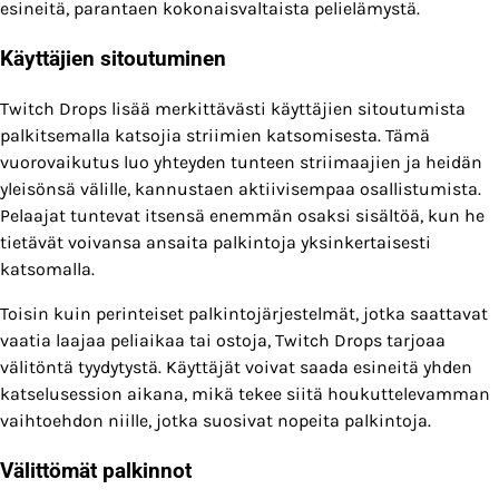
esineitä, parantaen kokonaisvaltaista pelielämystä.
Käyttäjien sitoutuminen
Twitch Drops lisää merkittävästi käyttäjien sitoutumista
palkitsemalla katsojia striimien katsomisesta. Tämä
vuorovaikutus luo yhteyden tunteen striimaajien ja heidän
yleisönsä välille, kannustaen aktiivisempaa osallistumista.
Pelaajat tuntevat itsensä enemmän osaksi sisältöä, kun he
tietävät voivansa ansaita palkintoja yksinkertaisesti
katsomalla.
Toisin kuin perinteiset palkintojärjestelmät, jotka saattavat
vaatia laajaa peliaikaa tai ostoja, Twitch Drops tarjoaa
välitöntä tyydytystä. Käyttäjät voivat saada esineitä yhden
katselusession aikana, mikä tekee siitä houkuttelevamman
vaihtoehdon niille, jotka suosivat nopeita palkintoja.
Välittömät palkinnot