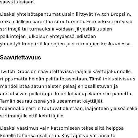
saavutuksiaan.
Lisäksi yhteisötapahtumat usein liittyvät Twitch Dropsiin,
mikä edelleen parantaa sitoutumista. Esimerkiksi erityisiä
striimejä tai turnauksia voidaan järjestää uusien
palkintojen julkaisun yhteydessä, edistäen
yhteistyöilmapiiriä katsojien ja striimaajien keskuudessa.
Saavutettavuus
Twitch Drops on saavutettavissa laajalle käyttäjäkunnalle,
riippumatta heidän pelitaitotasostaan. Tämä inklusiivisuus
mahdollistaa satunnaisten pelaajien osallistuvan ja
ansaitsevan palkintoja ilman kilpailupelaamisen painetta.
Tämän seurauksena yhä useammat käyttäjät
todennäköisesti sitoutuvat alustaan, laajentaen yleisöä sekä
striimaajille että kehittäjille.
Lisäksi vaatimus vain katsomiseen tekee siitä helppoa
kenelle tahansa osallistua. Käyttäjät voivat ansaita