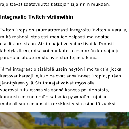
rajoittavat saatavuutta katsojan sijainnin mukaan.
Integraatio Twitch-striimeihin
Twitch Drops on saumattomasti integroitu Twitch-alustalle,
mikä mahdollistaa striimaajien helposti mainostaa
osallistumistaan. Striimaajat voivat aktivoida Dropsit
lähetyksilleen, mikä voi houkutella enemmän katsojia ja
parantaa sitoutumista live-istuntojen aikana.
Tämä integraatio sisältää usein näytön ilmoituksia, jotka
kertovat katsojille, kun he ovat ansainneet Dropin, pitäen
jännityksen yllä. Striimaajat voivat myös olla
vuorovaikutuksessa yleisönsä kanssa palkinnoista,
kannustaen enemmän katsojia pysymään linjoilla
mahdollisuuden ansaita eksklusiivisia esineitä vuoksi.