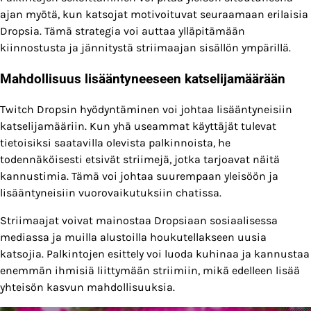
ajan myötä, kun katsojat motivoituvat seuraamaan erilaisia
Dropsia. Tämä strategia voi auttaa ylläpitämään
kiinnostusta ja jännitystä striimaajan sisällön ympärillä.
Mahdollisuus lisääntyneeseen katselijamäärään
Twitch Dropsin hyödyntäminen voi johtaa lisääntyneisiin
katselijamääriin. Kun yhä useammat käyttäjät tulevat
tietoisiksi saatavilla olevista palkinnoista, he
todennäköisesti etsivät striimejä, jotka tarjoavat näitä
kannustimia. Tämä voi johtaa suurempaan yleisöön ja
lisääntyneisiin vuorovaikutuksiin chatissa.
Striimaajat voivat mainostaa Dropsiaan sosiaalisessa
mediassa ja muilla alustoilla houkutellakseen uusia
katsojia. Palkintojen esittely voi luoda kuhinaa ja kannustaa
enemmän ihmisiä liittymään striimiin, mikä edelleen lisää
yhteisön kasvun mahdollisuuksia.