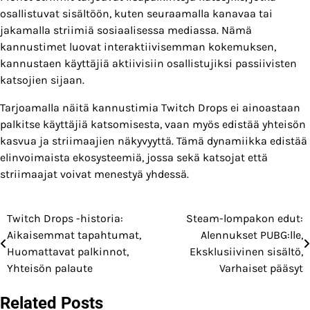
osallistuvat sisältöön, kuten seuraamalla kanavaa tai
jakamalla striimiä sosiaalisessa mediassa. Nämä
kannustimet luovat interaktiivisemman kokemuksen,
kannustaen käyttäjiä aktiivisiin osallistujiksi passiivisten
katsojien sijaan.
Tarjoamalla näitä kannustimia Twitch Drops ei ainoastaan
palkitse käyttäjiä katsomisesta, vaan myös edistää yhteisön
kasvua ja striimaajien näkyvyyttä. Tämä dynamiikka edistää
elinvoimaista ekosysteemiä, jossa sekä katsojat että
striimaajat voivat menestyä yhdessä.
Twitch Drops -historia:
Steam-lompakon edut:
Post
Aikaisemmat tapahtumat,
Alennukset PUBG:lle,
navigation
Huomattavat palkinnot,
Eksklusiivinen sisältö,
Yhteisön palaute
Varhaiset pääsyt
Related Posts