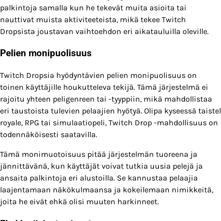
palkintoja samalla kun he tekevät muita asioita tai
nauttivat muista aktiviteeteista, mikä tekee Twitch
Dropsista joustavan vaihtoehdon eri aikatauluilla oleville.
Pelien monipuolisuus
Twitch Dropsia hyödyntävien pelien monipuolisuus on
toinen käyttäjille houkutteleva tekijä. Tämä järjestelmä ei
rajoitu yhteen peligenreen tai -tyyppiin, mikä mahdollistaa
eri taustoista tulevien pelaajien hyötyä. Olipa kyseessä taistel
royale, RPG tai simulaatiopeli, Twitch Drop -mahdollisuus on
todennäköisesti saatavilla.
Tämä monimuotoisuus pitää järjestelmän tuoreena ja
jännittävänä, kun käyttäjät voivat tutkia uusia pelejä ja
ansaita palkintoja eri alustoilla. Se kannustaa pelaajia
laajentamaan näkökulmaansa ja kokeilemaan nimikkeitä,
joita he eivät ehkä olisi muuten harkinneet.