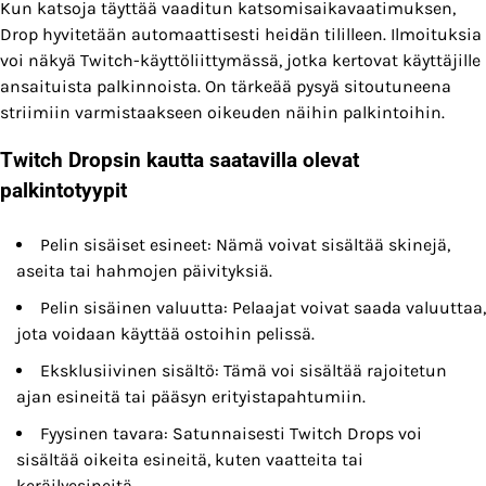
Kun katsoja täyttää vaaditun katsomisaikavaatimuksen,
Drop hyvitetään automaattisesti heidän tililleen. Ilmoituksia
voi näkyä Twitch-käyttöliittymässä, jotka kertovat käyttäjille
ansaituista palkinnoista. On tärkeää pysyä sitoutuneena
striimiin varmistaakseen oikeuden näihin palkintoihin.
Twitch Dropsin kautta saatavilla olevat
palkintotyypit
Pelin sisäiset esineet: Nämä voivat sisältää skinejä,
aseita tai hahmojen päivityksiä.
Pelin sisäinen valuutta: Pelaajat voivat saada valuuttaa,
jota voidaan käyttää ostoihin pelissä.
Eksklusiivinen sisältö: Tämä voi sisältää rajoitetun
ajan esineitä tai pääsyn erityistapahtumiin.
Fyysinen tavara: Satunnaisesti Twitch Drops voi
sisältää oikeita esineitä, kuten vaatteita tai
keräilyesineitä.