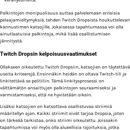
Palkintojen monipuolisuus auttaa palvelemaan erilaisia
pelaajamieltymyksiä, tehden Twitch Dropsista houkuttelevan
kannustimen katsojille. Jokaisessa tapahtumassa voi olla
ainutlaatuisia palkintoja, mikä lisää osallistumisen
jännitystä.
Twitch Dropsin kelpoisuusvaatimukset
Ollakseen oikeutettu Twitch Dropsiin, katsojien on täytettävä
useita kriteerejä. Ensinnäkin heidän on oltava Twitch-tili ja
linkitettävä se pelitiliin. Tämä linkitysprosessi on
välttämätön ansaittujen palkintojen seuraamiseksi ja
varmistamiseksi, että ne hyvitetään oikein.
Lisäksi katsojien on katsottava osallistuvaa striimiä
määritellyn ajan. Kaikki striimit eivät tarjoa Dropsia, joten
on tärkeää tarkistaa, onko striimi oikeutettu. Joissakin
tapahtumissa voi myös olla alueellisia rajoituksia, jotka