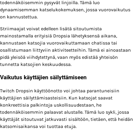
todennäköisemmin pysyvät linjoilla. Tämä luo
dynaamisemman katselukokemuksen, jossa vuorovaikutus
on kannustettua.
Striimaajat voivat edelleen lisätä sitoutumista
mainostamalla erityisiä Dropsia lähetyksensä aikana,
kannustaen katsojia vuorovaikuttamaan chatissa tai
osallistumaan liittyviin aktiviteetteihin. Tämä ei ainoastaan
pidä yleisöä viihdytettynä, vaan myös edistää yhteisön
tunnetta katsojien keskuudessa.
Vaikutus käyttäjien säilyttämiseen
Twitch Dropsin käyttöönotto voi johtaa parantuneisiin
käyttäjien säilyttämisasteisiin. Kun katsojat saavat
konkreettisia palkintoja uskollisuudestaan, he
todennäköisemmin palaavat alustalle. Tämä luo sykli, jossa
käyttäjät sitoutuvat jatkuvasti sisältöön, tietäen, että heidän
katsomisaikansa voi tuottaa etuja.