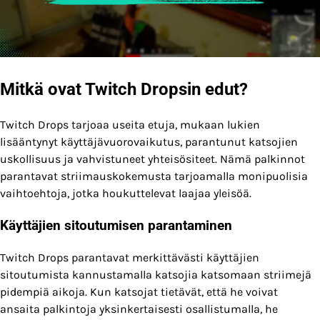
Mitkä ovat Twitch Dropsin edut?
Twitch Drops tarjoaa useita etuja, mukaan lukien
lisääntynyt käyttäjävuorovaikutus, parantunut katsojien
uskollisuus ja vahvistuneet yhteisösiteet. Nämä palkinnot
parantavat striimauskokemusta tarjoamalla monipuolisia
vaihtoehtoja, jotka houkuttelevat laajaa yleisöä.
Käyttäjien sitoutumisen parantaminen
Twitch Drops parantavat merkittävästi käyttäjien
sitoutumista kannustamalla katsojia katsomaan striimejä
pidempiä aikoja. Kun katsojat tietävät, että he voivat
ansaita palkintoja yksinkertaisesti osallistumalla, he