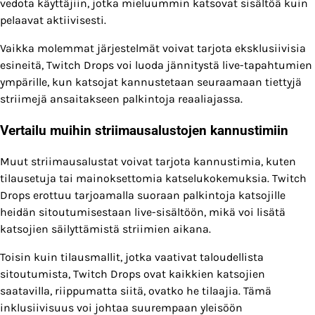
vedota käyttäjiin, jotka mieluummin katsovat sisältöä kuin
pelaavat aktiivisesti.
Vaikka molemmat järjestelmät voivat tarjota eksklusiivisia
esineitä, Twitch Drops voi luoda jännitystä live-tapahtumien
ympärille, kun katsojat kannustetaan seuraamaan tiettyjä
striimejä ansaitakseen palkintoja reaaliajassa.
Vertailu muihin striimausalustojen kannustimiin
Muut striimausalustat voivat tarjota kannustimia, kuten
tilausetuja tai mainoksettomia katselukokemuksia. Twitch
Drops erottuu tarjoamalla suoraan palkintoja katsojille
heidän sitoutumisestaan live-sisältöön, mikä voi lisätä
katsojien säilyttämistä striimien aikana.
Toisin kuin tilausmallit, jotka vaativat taloudellista
sitoutumista, Twitch Drops ovat kaikkien katsojien
saatavilla, riippumatta siitä, ovatko he tilaajia. Tämä
inklusiivisuus voi johtaa suurempaan yleisöön