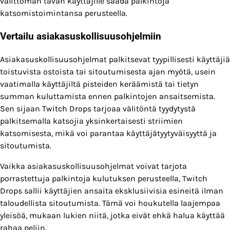
välittömän tavan käyttäjille saada palkintoja
katsomistoimintansa perusteella.
Vertailu asiakasuskollisuusohjelmiin
Asiakasuskollisuusohjelmat palkitsevat tyypillisesti käyttäjiä
toistuvista ostoista tai sitoutumisesta ajan myötä, usein
vaatimalla käyttäjiltä pisteiden keräämistä tai tietyn
summan kuluttamista ennen palkintojen ansaitsemista.
Sen sijaan Twitch Drops tarjoaa välitöntä tyydytystä
palkitsemalla katsojia yksinkertaisesti striimien
katsomisesta, mikä voi parantaa käyttäjätyytyväisyyttä ja
sitoutumista.
Vaikka asiakasuskollisuusohjelmat voivat tarjota
porrastettuja palkintoja kulutuksen perusteella, Twitch
Drops sallii käyttäjien ansaita eksklusiivisia esineitä ilman
taloudellista sitoutumista. Tämä voi houkutella laajempaa
yleisöä, mukaan lukien niitä, jotka eivät ehkä halua käyttää
rahaa peliin.