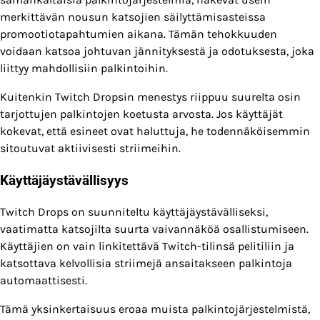
merkittävän nousun katsojien säilyttämisasteissa
promootiotapahtumien aikana. Tämän tehokkuuden
voidaan katsoa johtuvan jännityksestä ja odotuksesta, joka
liittyy mahdollisiin palkintoihin.
Kuitenkin Twitch Dropsin menestys riippuu suurelta osin
tarjottujen palkintojen koetusta arvosta. Jos käyttäjät
kokevat, että esineet ovat haluttuja, he todennäköisemmin
sitoutuvat aktiivisesti striimeihin.
Käyttäjäystävällisyys
Twitch Drops on suunniteltu käyttäjäystävälliseksi,
vaatimatta katsojilta suurta vaivannäköä osallistumiseen.
Käyttäjien on vain linkitettävä Twitch-tilinsä pelitiliin ja
katsottava kelvollisia striimejä ansaitakseen palkintoja
automaattisesti.
Tämä yksinkertaisuus eroaa muista palkintojärjestelmistä,