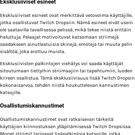
Eksklusiiviset esineet
Eksklusiiviset esineet ovat merkittävä vetovoima käyttäjille,
jotka osallistuvat Twitch Dropsiin. Nämä esineet eivät usein
ole saatavilla tavallisessa pelissä, mikä tekee niistä erittäin
haluttuja. Pelaajat motivoituvat katsomaan striimejä
saadakseen ainutlaatuisia skinejä, emoteja tai muuta pelin
sisältöä, joka erottuu muista.
Eksklusiivisten palkintojen viehätys voi saada käyttäjät
sitoutumaan tiettyihin striimaajiin tai tapahtumiin, luoden
kiireen osallistua. Tämä eksklusiivisuus lisää Twitch Dropsin
kokonaisarvoa, tehden niistä houkuttelevan kannustimen
katsojille.
Osallistumiskannustimet
Osallistumiskannustimet ovat ratkaisevan tärkeitä
käyttäjien kiinnostuksen ylläpitämisessä Twitch Dropsissa.
Monet striimit tarjoavat lisäpalkintoja katsojille, jotka