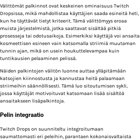
Välittömät palkinnot ovat keskeinen ominaisuus Twitch
Dropsissa, mikä mahdollistaa käyttäjien saada esineitä heti,
kun he täyttävät tietyt kriteerit. Tämä välittömyys eroaa
muista järjestelmistä, jotka saattavat sisältää pitkiä
prosesseja tai odotusaikoja. Esimerkiksi käyttäjä voi ansaita
kosmeettisen esineen vain katsomalla striimiä muutaman
tunnin ajan, mikä on usein houkuttelevampaa kuin
tuntikausien pelaaminen pelissä.
Näiden palkintojen välitön luonne auttaa ylläpitämään
katsojien kiinnostusta ja kannustaa heitä palaamaan
striimeihin säännöllisesti. Tämä luo sitoutumisen sykli,
jossa käyttäjät motivoituvat katsomaan lisää sisältöä
ansaitakseen lisäpalkintoja.
Pelin integraatio
Twitch Drops on suunniteltu integroitumaan
saumattomasti eri peleihin, parantaen kokonaisvaltaista