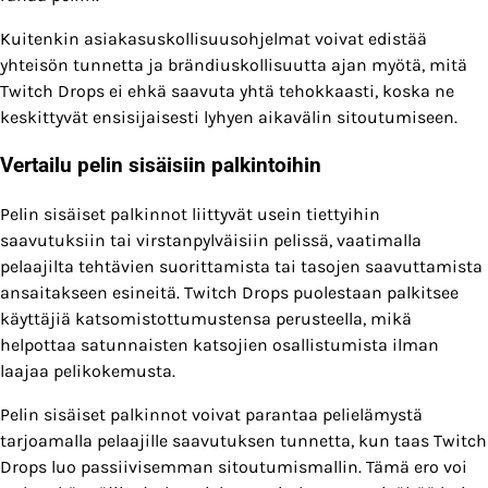
Kuitenkin asiakasuskollisuusohjelmat voivat edistää
yhteisön tunnetta ja brändiuskollisuutta ajan myötä, mitä
Twitch Drops ei ehkä saavuta yhtä tehokkaasti, koska ne
keskittyvät ensisijaisesti lyhyen aikavälin sitoutumiseen.
Vertailu pelin sisäisiin palkintoihin
Pelin sisäiset palkinnot liittyvät usein tiettyihin
saavutuksiin tai virstanpylväisiin pelissä, vaatimalla
pelaajilta tehtävien suorittamista tai tasojen saavuttamista
ansaitakseen esineitä. Twitch Drops puolestaan palkitsee
käyttäjiä katsomistottumustensa perusteella, mikä
helpottaa satunnaisten katsojien osallistumista ilman
laajaa pelikokemusta.
Pelin sisäiset palkinnot voivat parantaa pelielämystä
tarjoamalla pelaajille saavutuksen tunnetta, kun taas Twitch
Drops luo passiivisemman sitoutumismallin. Tämä ero voi