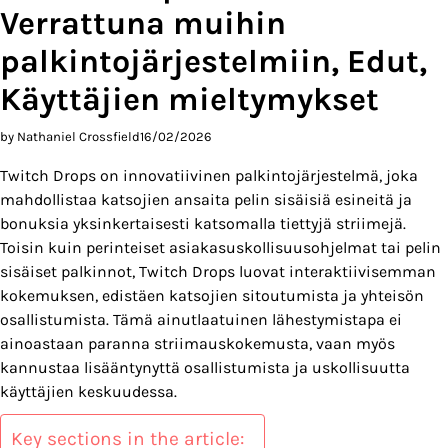
Verrattuna muihin
palkintojärjestelmiin, Edut,
Käyttäjien mieltymykset
by Nathaniel Crossfield
16/02/2026
Twitch Drops on innovatiivinen palkintojärjestelmä, joka
mahdollistaa katsojien ansaita pelin sisäisiä esineitä ja
bonuksia yksinkertaisesti katsomalla tiettyjä striimejä.
Toisin kuin perinteiset asiakasuskollisuusohjelmat tai pelin
sisäiset palkinnot, Twitch Drops luovat interaktiivisemman
kokemuksen, edistäen katsojien sitoutumista ja yhteisön
osallistumista. Tämä ainutlaatuinen lähestymistapa ei
ainoastaan paranna striimauskokemusta, vaan myös
kannustaa lisääntynyttä osallistumista ja uskollisuutta
käyttäjien keskuudessa.
Key sections in the article: