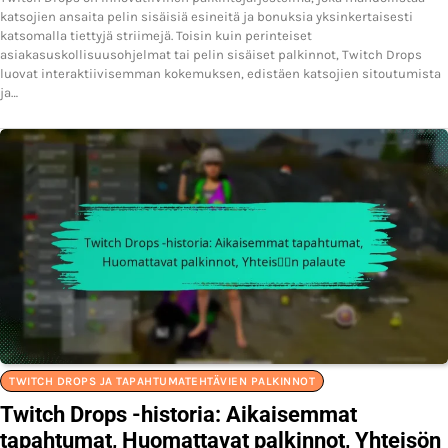
katsojien ansaita pelin sisäisiä esineitä ja bonuksia yksinkertaisesti
katsomalla tiettyjä striimejä. Toisin kuin perinteiset
asiakasuskollisuusohjelmat tai pelin sisäiset palkinnot, Twitch Drops
luovat interaktiivisemman kokemuksen, edistäen katsojien sitoutumista
ja…
TWITCH DROPS JA TAPAHTUMATEHTÄVIEN PALKINNOT
Twitch Drops -historia: Aikaisemmat
tapahtumat, Huomattavat palkinnot, Yhteisön