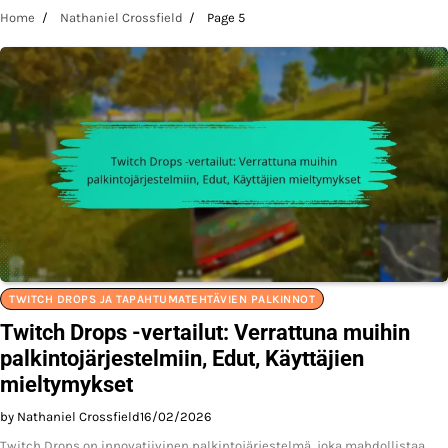
Home
Nathaniel Crossfield
Page 5
TWITCH DROPS JA TAPAHTUMATEHTÄVIEN PALKINNOT
Twitch Drops -vertailut: Verrattuna muihin
palkintojärjestelmiin, Edut, Käyttäjien
mieltymykset
by Nathaniel Crossfield
16/02/2026
Twitch Drops on innovatiivinen palkintojärjestelmä, joka mahdollistaa