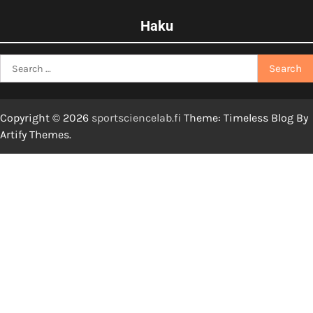
Haku
Search
for:
Copyright © 2026
sportsciencelab.fi
Theme: Timeless Blog By
Artify Themes
.