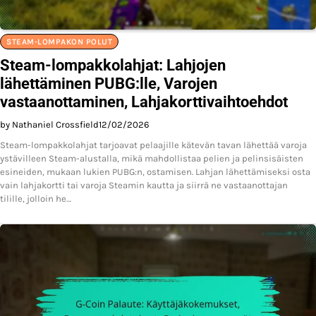
STEAM-LOMPAKON POLUT
Steam-lompakkolahjat: Lahjojen
lähettäminen PUBG:lle, Varojen
vastaanottaminen, Lahjakorttivaihtoehdot
by Nathaniel Crossfield
12/02/2026
Steam-lompakkolahjat tarjoavat pelaajille kätevän tavan lähettää varoja
ystävilleen Steam-alustalla, mikä mahdollistaa pelien ja pelinsisäisten
esineiden, mukaan lukien PUBG:n, ostamisen. Lahjan lähettämiseksi osta
vain lahjakortti tai varoja Steamin kautta ja siirrä ne vastaanottajan
tilille, jolloin he…