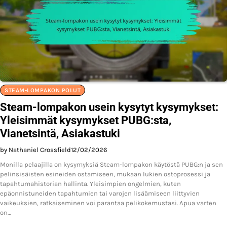
STEAM-LOMPAKON POLUT
Steam-lompakon usein kysytyt kysymykset:
Yleisimmät kysymykset PUBG:sta,
Vianetsintä, Asiakastuki
by Nathaniel Crossfield
12/02/2026
Monilla pelaajilla on kysymyksiä Steam-lompakon käytöstä PUBG:n ja sen
pelinsisäisten esineiden ostamiseen, mukaan lukien ostoprosessi ja
tapahtumahistorian hallinta. Yleisimpien ongelmien, kuten
epäonnistuneiden tapahtumien tai varojen lisäämiseen liittyvien
vaikeuksien, ratkaiseminen voi parantaa pelikokemustasi. Apua varten
on…