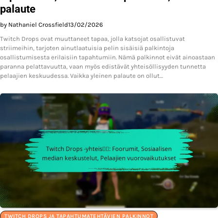
palaute
by Nathaniel Crossfield
13/02/2026
Twitch Drops ovat muuttaneet tapaa, jolla katsojat osallistuvat
striimeihin, tarjoten ainutlaatuisia pelin sisäisiä palkintoja
osallistumisesta erilaisiin tapahtumiin. Nämä palkinnot eivät ainoastaan
paranna pelattavuutta, vaan myös edistävät yhteisöllisyyden tunnetta
pelaajien keskuudessa. Vaikka yleinen palaute on ollut…
TWITCH DROPS JA TAPAHTUMATEHTÄVIEN PALKINNOT