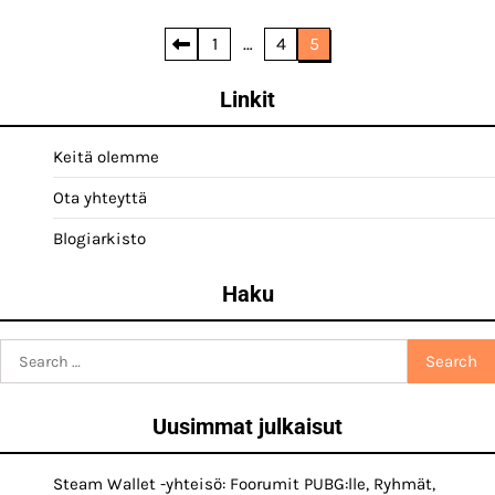
Posts
1
…
4
5
pagination
Linkit
Keitä olemme
Ota yhteyttä
Blogiarkisto
Haku
Search
for:
Uusimmat julkaisut
Steam Wallet -yhteisö: Foorumit PUBG:lle, Ryhmät,