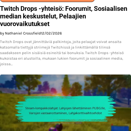
Twitch Drops -yhteisö: Foorumit, Sosiaalisen
median keskustelut, Pelaajien
vuorovaikutukset
by Nathaniel Crossfield
12/02/2026
Twitch Drops ovat jännittäviä palkintoja, joita pelaajat voivat ansaita
katsomalla tiettyjä striimejä Twitchissä ja linkittämällä tilinsä
saadakseen pelin sisäisiä esineitä tai bonuksia. Twitch Drops -yhteisö
kukoistaa eri alustoilla, mukaan lukien foorumit ja sosiaalinen media,
joissa…