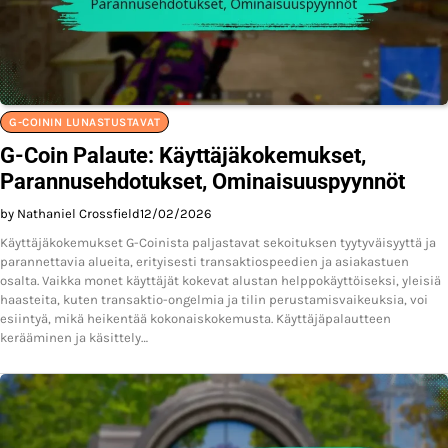
G-COININ LUNASTUSTAVAT
G-Coin Palaute: Käyttäjäkokemukset,
Parannusehdotukset, Ominaisuuspyynnöt
by Nathaniel Crossfield
12/02/2026
Käyttäjäkokemukset G-Coinista paljastavat sekoituksen tyytyväisyyttä ja
parannettavia alueita, erityisesti transaktiospeedien ja asiakastuen
osalta. Vaikka monet käyttäjät kokevat alustan helppokäyttöiseksi, yleisiä
haasteita, kuten transaktio-ongelmia ja tilin perustamisvaikeuksia, voi
esiintyä, mikä heikentää kokonaiskokemusta. Käyttäjäpalautteen
kerääminen ja käsittely…