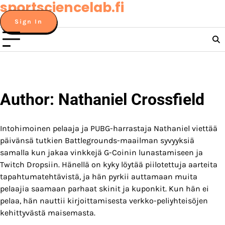
sportsciencelab.fi
Skip
to
Sign In
content
Author:
Nathaniel Crossfield
Intohimoinen pelaaja ja PUBG-harrastaja Nathaniel viettää
päivänsä tutkien Battlegrounds-maailman syvyyksiä
samalla kun jakaa vinkkejä G-Coinin lunastamiseen ja
Twitch Dropsiin. Hänellä on kyky löytää piilotettuja aarteita
tapahtumatehtävistä, ja hän pyrkii auttamaan muita
pelaajia saamaan parhaat skinit ja kuponkit. Kun hän ei
pelaa, hän nauttii kirjoittamisesta verkko-peliyhteisöjen
kehittyvästä maisemasta.