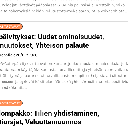
 Pelaajat käyttävät pääasiassa G-Coinia pelinsisäisiin ostoihin, mikä
kaita näkemyksiä heidän kulutustottumuksistaan, jotka voivat ohjata…
NASTUSTAVAT
päivitykset: Uudet ominaisuudet,
muutokset, Yhteisön palaute
rossfield
20/02/2026
G-Coin-päivitykset tuovat mukanaan joukon uusia ominaisuuksia, jot
rantamaan käyttäjäkokemusta, turvallisuutta ja yhteisön vuorovaikutu
ttöliittymä ja parannetut turvallisuustoimenpiteet heijastavat sitoutu
teeseen ja pyrkivät käsittelemään sekä yhteisön esiin tuomia positiivis
sia näkökohtia.…
NASTUSTAVAT
lompakko: Tilien yhdistäminen,
tiorajat, Valuuttamuunnos