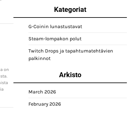
Kategoriat
G-Coinin lunastustavat
Steam-lompakon polut
Twitch Drops ja tapahtumatehtävien
palkinnot
ka on
Arkisto
sta.
mista
ia
March 2026
February 2026