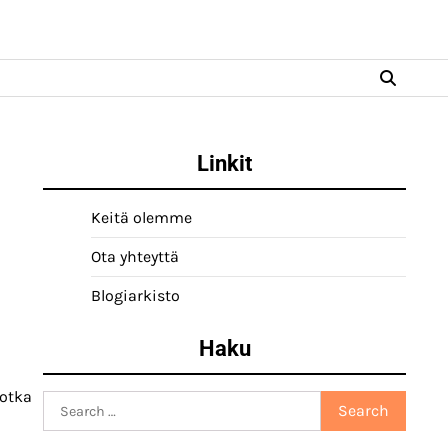
Linkit
Keitä olemme
Ota yhteyttä
Blogiarkisto
Haku
jotka
Search
for: