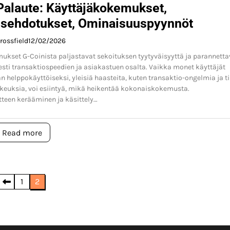
Palaute: Käyttäjäkokemukset,
sehdotukset, Ominaisuuspyynnöt
rossfield
12/02/2026
kset G-Coinista paljastavat sekoituksen tyytyväisyyttä ja parannetta
isesti transaktiospeedien ja asiakastuen osalta. Vaikka monet käyttäjät
n helppokäyttöiseksi, yleisiä haasteita, kuten transaktio-ongelmia ja ti
keuksia, voi esiintyä, mikä heikentää kokonaiskokemusta.
teen kerääminen ja käsittely…
Read more
1
2