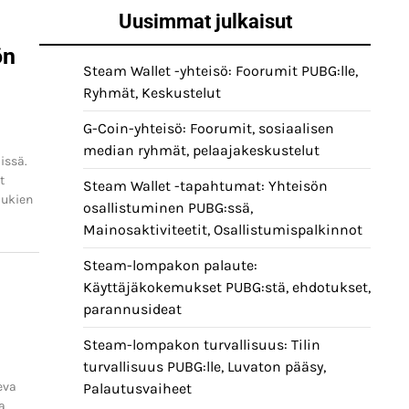
Uusimmat julkaisut
ön
Steam Wallet -yhteisö: Foorumit PUBG:lle,
Ryhmät, Keskustelut
G-Coin-yhteisö: Foorumit, sosiaalisen
median ryhmät, pelaajakeskustelut
issä.
t
Steam Wallet -tapahtumat: Yhteisön
lukien
osallistuminen PUBG:ssä,
Mainosaktiviteetit, Osallistumispalkinnot
Steam-lompakon palaute:
Käyttäjäkokemukset PUBG:stä, ehdotukset,
parannusideat
Steam-lompakon turvallisuus: Tilin
turvallisuus PUBG:lle, Luvaton pääsy,
eva
Palautusvaiheet
a