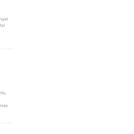
rajat
tai
lle,
issa