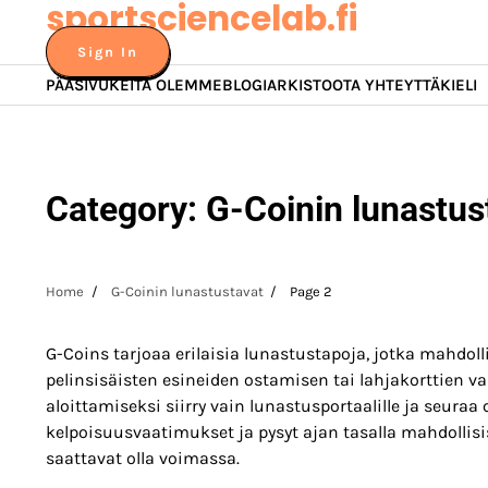
sportsciencelab.fi
Skip
to
Sign In
content
PÄÄSIVU
KEITÄ OLEMME
BLOGIARKISTO
OTA YHTEYTTÄ
KIELI
Category:
G-Coinin lunastus
Home
G-Coinin lunastustavat
Page 2
G-Coins tarjoaa erilaisia lunastustapoja, jotka mahdoll
pelinsisäisten esineiden ostamisen tai lahjakorttien 
aloittamiseksi siirry vain lunastusportaalille ja seuraa 
kelpoisuusvaatimukset ja pysyt ajan tasalla mahdollisi
saattavat olla voimassa.