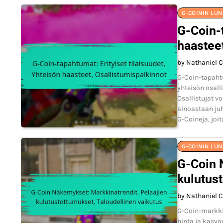
G-COININ LU
G-Coin-t
haasteet
by Nathaniel C
G-Coin-tapaht
yhteisön osal
Osallistujat vo
ainoastaan juh
G-Coineja, joi
G-COININ LU
G-Coin 
kulutust
by Nathaniel C
G-Coin-markkin
hinta ja kasv