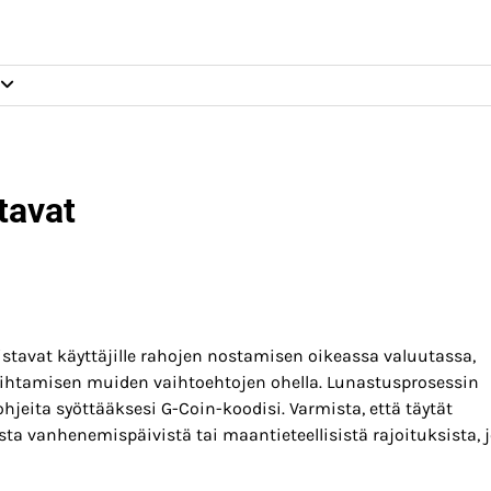
tavat
istavat käyttäjille rahojen nostamisen oikeassa valuutassa,
vaihtamisen muiden vaihtoehtojen ohella. Lunastusprosessin
ohjeita syöttääksesi G-Coin-koodisi. Varmista, että täytät
sta vanhenemispäivistä tai maantieteellisistä rajoituksista, 