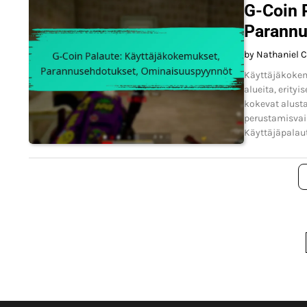
G-Coin 
Parannu
by Nathaniel C
Käyttäjäkokemu
alueita, erity
kokevat alusta
perustamisvai
Käyttäjäpalaut
Posts
pagination