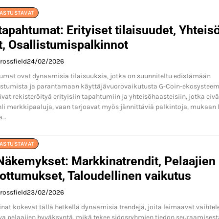
NASTUSTAVAT
apahtumat: Erityiset tilaisuudet, Yhteis
, Osallistumispalkinnot
rossfield
24/02/2026
umat ovat dynaamisia tilaisuuksia, jotka on suunniteltu edistämään
listumista ja parantamaan käyttäjävuorovaikutusta G-Coin-ekosysteem
ivat rekisteröityä erityisiin tapahtumiin ja yhteisöhaasteisiin, jotka eivä
li merkkipaaluja, vaan tarjoavat myös jännittäviä palkintoja, mukaan 
ta…
NASTUSTAVAT
Näkemykset: Markkinatrendit, Pelaajien
ottumukset, Taloudellinen vaikutus
rossfield
23/02/2026
at kokevat tällä hetkellä dynaamisia trendejä, joita leimaavat vaihtel
ava pelaajien hyväksyntä, mikä tekee sidosryhmien tiedon seuraamisest