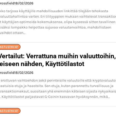
rossfield
18/02/2026
o tarjoaa käyttäjille mahdollisuuden linkittää tilejään tehokasta
 valuuttahallintoa varten. Eri tilityyppien mukaan vaihtelevat transaktio
 käyttäjien optimoida kokemuksensa, olipa kyseessä sitten tavallinen 
 Lisäksi lompakko helpottaa sujuvaa valuutanvaihtoa, mahdollistaen
 vaihdot ottaen…
NASTUSTAVAT
ertailut: Verrattuna muihin valuuttoihin,
eiseen nähden, Käyttötilastot
rossfield
18/02/2026
 erottuvan vaihtoehdon sekä perinteisille valuutoille että kryptovaluutoi
laatuisia etuja ja haasteita. Sen etuja, kuten parannettu turvallisuus ja
ransaktiomaksut, suositaan yhä enemmän käteisen sijasta nykyaikais
. Käyttötilastot paljastavat G-Coinin kasvavan hyväksynnän, mikä…
NASTUSTAVAT