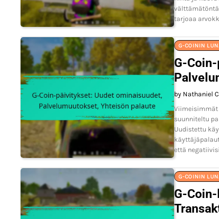
välttämätöntä.
tarjoaa arvok
G-COININ LU
G-Coin-
Palvelu
by Nathaniel C
Viimeisimmät 
suunniteltu pa
Uudistettu käy
käyttäjäpalaut
että negatiivi
G-COININ LU
G-Coin-
Transak