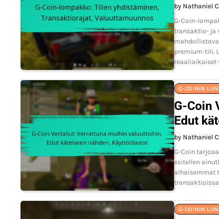
by Nathaniel C
G-Coin-lompakk
transaktio- ja
mahdollistavat
premium-tili.
reaaliaikaiset
G-COININ LU
G-Coin V
Edut kät
by Nathaniel C
G-Coin tarjoaa
esitellen ainut
alhaisemmat t
transaktioissa
G-COININ LU